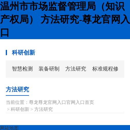
温州市市场监督管理局（知识
产权局） 方法研究-尊龙官网入
口
科研创新
智慧检测
装备研制
方法研究
标准规程修订
方法研究
当前位置：
尊龙尊龙官网入口官网入口首页
>
科研创新
>
方法研究
网站地图