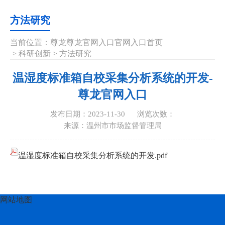
方法研究
当前位置：
尊龙尊龙官网入口官网入口首页
>
科研创新
>
方法研究
温湿度标准箱自校采集分析系统的开发-
尊龙官网入口
发布日期：2023-11-30
浏览次数：
来源：温州市市场监督管理局
温湿度标准箱自校采集分析系统的开发.pdf
网站地图