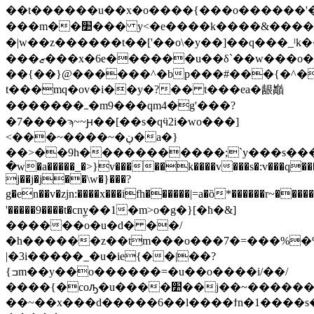
��t������u��x�o����{���o������'�u�
���m��׺��� y<�e����k����&���������
�|w��z������t��['��o\�y��]��q���_ˡk�
���ޒ���x�6e������u��δ`��w���o���
��{��}@������^�bp���#���{�^
t���mq�ov�i��y�?�� t���ea�龈巓
�������ߺ�m9���qm4�g'���?
�7����ϡ~~ԩ��[��s�qӵ2i�wo���]
<���~����~�ڹ�a�}
��>��9h�����������;`y���s���
�w�a�����_�>}v�����k����v���s�:v���q���
j��j�j��\w�}���?
g�en��v�zjn:����x���ifh������|=a�ȍ*������r~�����oo�4!c�6�q���;���׺sp��t�
'�����9����t�cnۣy��1�m>o�g�}[�ħ�&]
������o�u�d� ��/
�h������z��tm���o���7�=���%�%�e���ߺ�q��5
|�3i�����_�u�ie{��|��?
{ߏm��y��o������=�u��o����i/��/
����{�coԡ�u����׺��j��~�������?
��~��x���d�����6��l����ϯn�1����s