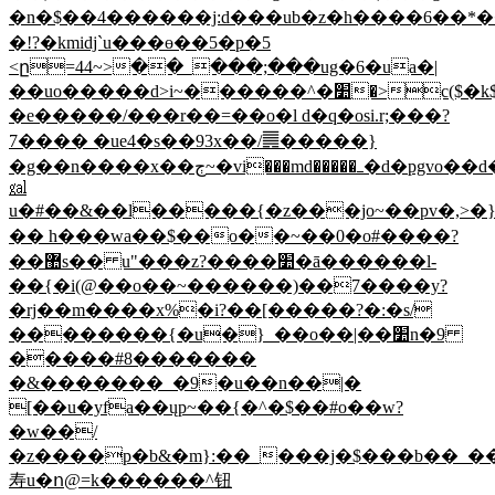
�n�$��4������j:d���ub�z�h����6��*
�!?�kmidj`u���ө��5�p�5
<ը=44~>��_���;���ug�6�ua�|
��uo�����d>i~������^�׺�>c($�k$zz|
�e�����/���r��=��o�l d�q�osi.r;���?
7���� �ue4�s��93x��/䷫�����}
�g��n����x��ڄ~�vi���md�����ߺ�d�pgvo�
㏿
u�#��&��l�����{�z���jo~��pv�,>�}l|
�� h���wa��$��o��~��0�o#����?
��޺s�� u"���z?����׺�ā������l-
��{�i(@��o��~������)��7����y?
�rj��m����x%�i?��[�����?�:�s/
��������{�u�}_��o��|��׺n�9
�����#8�������
�&�������_�9�u��n��|�
[��u�yfa��ųp~��{�^�$��#o��w?
�w��/
�z����p�b&�m}:��_���j�$���b��_�
寿u�ո@=k������^钮