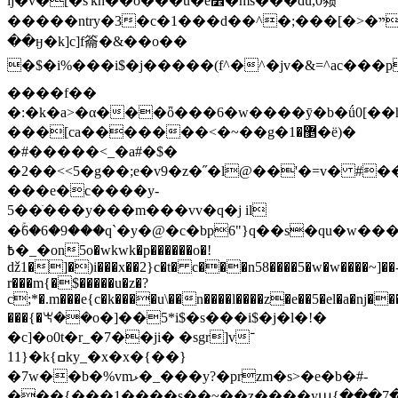
lj�v�[�s'kn��o���u�e׾�ms
���du,0豮
�����ntry�3�c�1���d��^�;���[�>�ײ�����^����-߬
��ӈ�k]c]f籥�&��o��
�$�i%���i$�j�����(f^�^�jv�&=^ac��
����f��
�:�k�a>�α���ȫ���6�w����ӯ�b�ǘ0[��h
���[ca�������<�~��g�޵�1�ë)�
�#�����<_�a#�$�
�2��<<5�g��;e�v9�z�˝�l@��'�=v� #
���e�c����y-
5��ֹ���y���m���vv�q�j il
�ۚ6�6�9���q`�y�@�c�bp6"}q
��s�qu�w���
߿�_�on5o�wkwk�p������o�!
ǆ1�]�)i���x��2}c�t� c���n58����5�w�w����~]��
r���m{�$�����u�z�?
c;*�.m���e{c�k����u\��n����l����z�e��5�el�a�ǌ��
���{�ꖙ��o�]��5*i$�s���i$�j�l�!�
�c]�o0t�r_�7��ji� �sgr]v־
�{11k{ߛky_�x�x�{��}
�7w��b�%vmޅ�_���y?�przm�s>�e�b�#-
���{���1����s��~��z����yպ{���7��