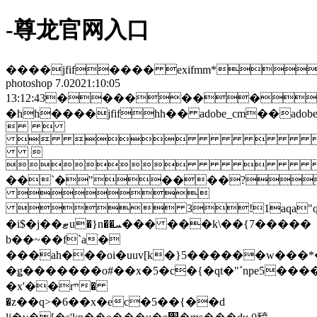
-尊龙官网入口
����jfif���� exifmm*
photoshop 7.02021:10:05
13:12:43�������
�hh����jfifhh�� adobe_cm��ad
 
 


��`�"����?

 3!1aqa"q�2
�i$�j��ޓu�}n��ܚ��� ���k\��{7�����
b��~��f`a�
���ah���oi�uuv[k�}5������w���*�
�ǥ�������o#��x�5�c�{�qt�"˚npe5�����o����i�n���s[2"�xpw���˧��
�x'��rײ�
�z��q>�6��x�ec�5��{��d