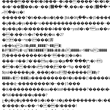
������'��t�4���~�o������^�r�k�y׽��u�~��{ߺ�^��׽��u�~��{ߺ�^��׽��u�~��{ߺ�^��׽��u�~��{ߺ�^��׽��u�~��{ߺ�^��׽��u�~��{ߺ�^��׽��u�~��{ߺ�^��׽��u�~��{ߺ�^��׽��u�~��{ߺ�^��׽��u�~��{ߺ�^��׽��u�~��{ߺ�^��׽��u�
�t�^��׽��u�~��{ߺ�^��׽��u�~��{ߺ�^��׽��u�~��{ߺ�^��׽��u�~��{ߺ�^��׽��u�~��{ߺ�^��׽��u�~��{ߺ�^��׽��u�~��{ߺ�^��׽��u�~��{ߺ�^��׽��u�~��{ߺ�^��׽��u�~��{ߺ�^��׽��u�~��{ߺ�^�����
�ށ�vz�!
������7�b��a�m�ђ��:]bk�0ղ��w�)5����
�q��ܒ�ys���=o����������������~���v��b�48�|
�p��g�o�t������4��'��=ym8�v�܊ ux��v����څ$�ou&��j��$��,�1���et���ي��=�z6��}
��:��vfv�e7���j�m �2?
���~ױtt�\���[霽
n��һƣ2c8�q���_����7=��j�|
�s�ǟfz�>zj7��i$�������o�i�x�n)����o>9��%i2����
㧑���������h��^��|}[�m�n
���>#��:?�'��ѳy�crje�թ��`���j*:�|=}
��s���i�oy9��j��=%p ���髪
$(rol�����g�_���ϸ�bxt墊�ֱ����i��y?
����w�=�t��֬(o���������#�u���{\���
���dֲ~��������f�~��}5���
�ik���������ӓea��lm#������7����t�
�%6���t��ң���?
ݟ�g�g�g����]o�z��=4�g��������v�c���ׯk�u>}
�\���c�w��~ד���/����!