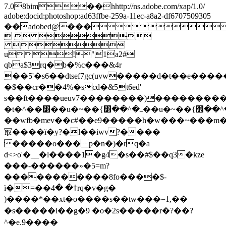
7.08bim��hhttp://ns.adobe.com/xap/1.0/
adobe:docid:photoshop:ad63ffbe-259a-11ec-a8a2-df6707509305
��adobed@���
  

u!"1a2#
qba$3rq�b�%c���&4r
��5'�s6��dtsef7gc(uvw�����d�t��
�$��cr��4%�scd�&5t6ed'
s��ft����ueuv7��������)���������
�t�^��׽��u�~��{ߺ�^��׽��u�~��{ߺ�^��׽��u�~��{ߺ�^��׽��u�~��{ߺ�^��׽��u�~��{ߺ�^��׽��u�~��{ߺ�^��׽��u�~��{ߺ�^��׽��u�~��{ߺ�^��׽��u�~��{ߺ�^��׽��u�~��{ߺ�^��׽��u�~��{ߺ�^����}
��wfb� mev��c#��e9�����h�w���~���m������2;:ɒz�ߍ�~l
冣����ï�y?�l��iwv?����
�����o��� p�n�)�rq�a
d<>o'�__�l����1�g4�s��#$��q3�kze
���-������»�5=m?
�����������8fo����$-
ï�=��ߙ� �4rq�v�g�
)����*��xt�o����s��tw���=1,��
�s�����i��g�9 �o�2s�����r�?��?
^�e.9����