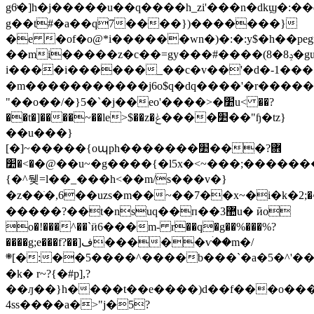
g6ͦ�]h�j�����u��q����h_zi'���n�dkϣ�:�
g��t#�a��q7����})�������}
�e �of�o@*i������wn�)�:�:y$�h��pegn
��mi�����z�c��=gy���#����(ݚ8�8�gɯ�׵1�m:jh��h��
i����i������_��с�v��'�d�
-1���5���
�m�����������j6o$q�dq����'�r�����t��o�
"��o��/�}5�`�j��eo'����>�׺u< ��?
��t�]����~��le>$��z�ݟ����׺��"ɧ�tz}
��u���}
[�]~�����{oպph�������׺���܎?
�>�׺�@��u~�g����{�l5x�<~���;�������o7�*���s��;
{�^뒞=l��_���h<��m/s���v�}
�z��ֺ�,6��uzs�m��~��7��x~�i�k�ߨ����׺��������������^�;2�wb�����7=�=i��0��1�ܵ�dd�m�i���c�t���5f�d����y��7ӵ9>a�y�����{�p�^4_���o�u�k\6�>e���:i�>�׺j�%���wn����{�����ܵ`�^�g$z�����{�m�\�*��!#?
�����?��t�nsuq��п��3޺u� ӣo
o�!���^��`ӥ6���m- r��q�g��%���%?
����g;e���f?��]ﻑ�����ѵۛ��m�/
܍[�:��5����^����b���`�a�5�^'��$��|vrj��w�?
�k� r~?{�#p],?
��ԓ��}h����t��e����)d��f���o����
4ss���
�a�>"j�5?