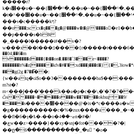
�����r?
k�s׽��u�~��{ߺ�^��׽��u�~��{ߺ�^��׽��u�~��{ߺ�^��׽��u�~��{ߺ�^��׽��u�~��{ߺ�^��׽��u�~��{ߺ�^��׽��u�~��{ߺ�^��׽��u�~��{ߺ�^��׽��u�~��{ߺ�^��׽��u�~��{ߺ�^��׽��u�~��{ߺ�^��׽��u��!
�t�^��׽��u�~��{ߺ�^��׽��u�~��{ߺ�^��׽��u�~��{ߺ�^��׽��u�~��{ߺ�^��׽��u�~��{ߺ�^��׽��u�~��{ߺ�^��׽��u�~��{ߺ�^��׽��u�~��{ߺ�^��׽��u�~��{ߺ�^��׽��u�~��{ߺ�^��׽��u�~��{ߺ�^���ǹ�ذh�#_�y(ګg�x����?
���s�c�����kף?
��o���;sccx�q���g�@����w�t�@ˡ����o�
��p����s�b8t
�_����l�����i#��v�?
w���x��l���ݿ����{r�����t����6�թ��a�)c1ⱥc�/4p�5��u�ο����e���l�ccê��o���t��t,���^���� 1m��ݿ��kź��g�]]_����ʹ"�n>:�g�������=��x�����x�te}
��04;��6�m
v������d���{�t��on�.��8�`3���e<����?
�������h%�z[�����kfv�#�'�:xd���)���tl�} {�,3io
���g(2g �7��֟��:
{w��atq�ɢi$o��3��������ba$��:��
m?st�?
m<���Ϳ���'���k��a�р�c��\,�'�7�7�
ѽs�����~�����o���w��7����okbщ��9/
�����s����׺����@�ix�*c����a�w�k������u=�m�����'��$�������~��*q�����h���"y|b?'����i�^����^�a��d�g��j95������&��g�h{�������r��ǥdx�4�x�n?
�g����������c�%�zux����a���_�~
��fl�6�ȿ�ѣ�-��o�ޏ~��4n�#�/
�ڿw��z>����}��xy�snj�fot����?�|
��ը�6�����������_�u "�o�