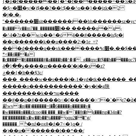
{�p�f�������{�^�f�������=��:s�4v
�$~�׺�y/�)$��?��|:$��^o��}��jzk�2
�j�.�-
"������׺sit������i��bh������sz�yc*������7c��~��q3g�3~ߑ��="�o���z{�^�u
�x���y��m7��_������׺l�� �����q�u-
�^4�?z��w/q��^�ȯ4��#�����is$r�|
��c������k��u����2;�1e_=?
���d����q��vk�������۹c׺�.��$��c����d�w��
*<��4���a|
�c�����6�������#�a����b��^�;�_g��qxc�f$��h�����qc7
ۋ��{�4����zr�����'�i��x�z?
ݲ��{�lt
��$3c/
���_����w��s���j�˶1�yd�tk������_���
�����o�����������`�y� l�g陕
��������k��דϣ����
��#��q�#�����b<�[����'�>'˥�`�e7�ؑ
嶏wv :�ǌ��)������=l��ͤ6�����o���l��v�
�w�����n���zlcooj�� ���_��w�`��8t�tk���rsp�34n�?
��'�������|x�w��b��%����oqu2��"g/
������_ׯ�nź�oxθ�ź�7<�}q� /
�)��u�������l��*��/