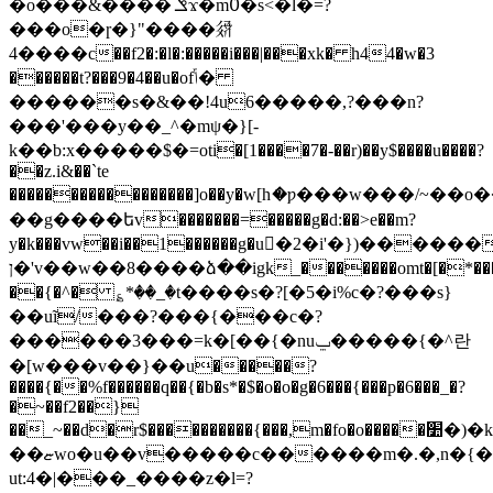
�o���&����
ݏϫ�mٝ߀�s<�l�=?
���o�ɼ�}"����𗧙
4����c��f2�:�l�:�����i���|���xk� h44�w�3
�
�����t?���9�4��u�ofݴ�
������s�&��!4u6�����,?���n?
���'���y��_^�mψ�}[-
k��b:x�����$�=οti�[1����7�-��r)��y$����u����?
��z.i&��`te
�����������������]o��y�w[hަ�ƿ���w���/~��o
��g����եv�������=�����g�d:��>e��m?
y�k���vw��i��1������g�u�2�i'�})����
ן�'v��w��8����ձ��igk_�������omt�[�*����^�r!*���?
��{�^� ؏*��_�t����s�?[�5�i%c�?���s}
��uĩ/���?���{���c�?
������3���=k�[��{�nuݐ�����{�^란
�[w���v��}��u�����?
����{��%f������q��{�b�s*�$�o�o�g�6���{���p�6���_�?
�~��f2��}
��_~��d�r$����������{���,m�fo�o�����׺�)�k���q��{��>ُ�t����_?
��ޏwo�u��v�����c������m�.�,n�{�~�����'�\2ho�\��o����u�
ut:4�|���_����z�l=?