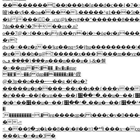
����������t���h�[g��d�c��{�7�>
唆)��y$�,�oܘ�ͯ���],�����^g1���5t�����og���}
�kj j���i�_˫cµ:@k�ey#��"������8��
?dq���?�7^��ox�.n?
o��7@�>f��x�uy&��ry�i�>�ȯg�r�z���
�y?
dwi�<��z�z��ˡkg��nq=$�ȳhu���������\
�g�
i��b�u@7�����x���]���m��vz�
oܗ���{���� ڢ���n���u� j-&�췓
�~��gra�:���_�w�u�gue
��'�~��d dgp�������z��^鎪
@�3p��o���ޟ~��g �[�o�?
�����u�p����~��x��s��{���y���v
�ȩ'���~��j[�wn��~��{ߺ�^��׽��u�~��{ߺ�^��׽��u�~��{ߺ�^��׽��u�~��{ߺ�^��׽��u�~��{ߺ�^��׽��u�~��{ߺ�^��׽��u�~��{ߺ�^��׽��u�~��{ߺ�^��׽��u�~��{ߺ�^��׽��u�~��{ߺ�^��׽��u�~��{ߺ�^��׽��u�~����!
�|
ߵ���������=,�]eg����qp�i t���c�y�0����~��b��(���o��:�r���pvgf g����e�5�޿ۃ��%�����6s�i���~c;y�t4q��?
�-=
<_���ߏ�9ţ�k��8��\�#��ߟ*�{װ���x~�cq�jjyf���5ug���s�_�g�������hi�kyݘʃ�ܗ������l�n�t�5��?
���k~�=�u�3�