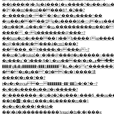
��h���j�)�-$q�4���1�w����7�o��o�h
�]�j�m!��mõ�����8㆖�2��?
�~����єb�=��{�o^���μ����^��
�yu��n����'݃טq�o����66�<>i�wg�������zq�g�7p�p���t{��7m4�t�t����vt>^o�z����fh5)��?
ӟ�m��ۍ�0ώ��ɤ��oܓ���������m��h��>�okt��:�z��gnu������-
���� _�=ă�������@���=?
��ƕzu�z1�v�����})��h����}sg�����
�e@��i��i�ˢ���4�cm1���?
�����_�#����c�y���o~?
��oz�7a�jsӝqȱ�<�j��@���#�u�����~�����@ڇ�h�
�z���u`�`t���;$�}:�ws����(�z�ݟ�~����ڢrc�kͯ�?
���t�ˤǥ�a�x�������y���1�������gߺ�o�b e*������?
���n�ҏ��"�9�/�r�}����淸
����Ϳ�x��?��?
t�g�v�nyxa�ޟ�������~��^��򶳯r�!�7�~?
�c�h�g����u��cf�y�����?
�^�������~�}z�d�2�g���>���$_��ou�
��8�׿~��e1���x�k�����ro��}
�g�w�k�t��{��kb�
��)�4�i���������]vgao\�fn�:�(���g