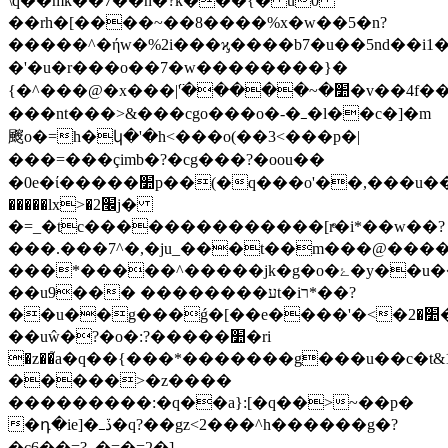
\q��mk��7��n�?k���{� u0
��rh�[����~��8����%x�w��5�n?
�����^�ήw�%2i���ϗ����b7�u��5nd��i1
�'�u�r���o��7�w��������}�
{�^���@�x���|߳'�����~�׺�v��4f����o/
���nt���>&���cgo���o�-�ߺ�l��c�]�m
䬒o�=h�կ�'�h<���o(��3<���p�|
���=���çimb�?�cg���?�oou��
�0e�ί�����׺p��(�q���o'��,���u�� e��_����g�ubn����q�?
�����lx>�׬2j�
�=_�tc��������������[rͤ�i*��w��?
���.���7^�,�ju_���t��m���@���
���*�����^�����jk�g�o�ۓ�y��u����<�����o~��=ǣ������#޺s�����k�o���}
��u9��� ��������עt�iר*��?
��u��g���ǵ�[��e����'�<�׺�2�m����}
��uŵ�?�o�:?�����׺�ri
�z��֮a�q��{���*�������g���u��c�t&1
�����>�z����
���������:�q��a}:[�q��>~��p�
�դ�ie]�ڏߺ�q?��gz<2���^h������g�?
�c6�� =?_�=�=2�]