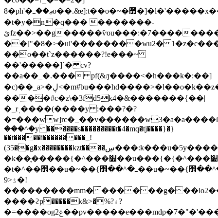
8�ph'�ޖ��ߺo��.&e]:t��o�~�׺�]�l�'�����x���el��z�������������{��q��qh��~ݿ���}
�t�y�n�q��� �������-
ێfz��>��g�����ѷou���:�7���������}
��["�8�>�ui'��������wu2� 1�z�c�
��o��t`z������?!e���~
��'�����]`� cv?
��a��_�.��� pf(&ԓ����<�h���k�:��]
�c)��_a>�ڸ<�m#bu���hd����>�l��o�k��z���x�u�cv����x��sa/
����#c�z\�3fd5k4�&�������{��|
�_rˌ����(����y :���?�?
�=���ww]rc�_��v������w3�a�a����ſ
���^�y ������s���������t�4�mq�tj����}�}
��t�����i���������_!
(35��g�x��������kzt����ڛ���:k���u�5y�����c��_�u��u����׍������{�h(�_�rȫ'��~��q����p��ui�f����ߺ�x*��"v��jx�q����u����7�ҽ~�y=��p�f�e���g���_�����{�d�.��o��o޺c��i��~�w�ğ_�?
�k��֢�����{�^���׺��u���{�{�^���׺��u���{�{�^���׺��u���{�{�^���׺��u���{�{�^���׺��u���{�{�^���׺��u���{�{�^���׺��u���{�{�^���׺��u���{�{�^���׺��u���{�{�^���׺��u���{�{�^���׺��u���{�{�^���!
�t�^��׽��u�~��{ߺ�^��׽��u�~��{ߺ�^��׽��u�~��{ߺ�^��׽��u�~��{ߺ�^��׽��u�~��{ߺ�^��׽��u�~��{ߺ�^��׽��u�~��{ߺ�^��׽��u�~��{ߺ�^��׽��u�~��{ߺ�^��׽��u�~��{ߺ�^��׽��u�~��{ߺ�^����]��ϩ;r�u�v�?
9>ۮ�!
���������mm�������g���lo2�
����ϩp�����k&>�%?۽?
�=
����og2ݝ��pv�����e���mdp�7�"�'���_iv�d?