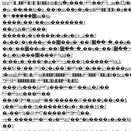
bve�_���{�^�#��dvbt�vկ�o���=;��lj
_ͽu�(Ԥj
�ώ~��i��hτ�o_��)�us��g�u�ҵ&'��7�'�y�q�
ަ������׺gq�m-
����c��{��eeo�������}
��u%&�j*ȱ���/
�����z�)e����t�q�u�e:y_o��?
�q��{�h���g^��׽��u�~��{ߺ�^��׽��u�~��{ߺ�^��׽��u�~��{ߺ�^��׽��u�~��{ߺ�^��׽��u�~��{ߺ�^��׽��u�~��{ߺ�^��׽��u�~��{ߺ�^��׽��u�~��{ߺ�^��׽��u�~��{ߺ�^��׽��u�~��{ߺ�^��׽��u�~��{ߺ�^�����!
�t�^��׽��u�~��{ߺ�^��׽��u�~��{ߺ�^��׽��u�~��{ߺ�^��׽��u�~��{ߺ�^��׽��u�~��{ߺ�^��׽��u�~��{ߺ�^��׽��u�~��{ߺ�^��׽��u�~��{ߺ�^��׽��u�~��{ߺ�^��׽��u�~��{ߺ�^��׽��u�~��{ߺ�^�����#w���l>σ���x�i8k2u4_7��z���z���=��i׫��׋=~2��i=dz&�i�>g��_7?
�ڒ4�ko���׫���|xzd�?
�\��x�=���ף�ж�=:s���{k�����yk3/
��${�^��^j�2�u��7�e�^�e��o>����gzx
ȴ�veӓǡ3�h)�crg�j���9����>����u�����x�θ�
*i0�����i��|=��2�k�|���s�鞊
���y%���fo"g������x£�ź)��
�ny!�����
��4�]]�:vuq��]�����@����u��o��ꌚ
x��sn��<9i�����$�q�y'�i��1[[�?
�ޔ��ä�@:7����� 95��-
=e�_����:��g�zr7��*�h����n�o��$6��
��}