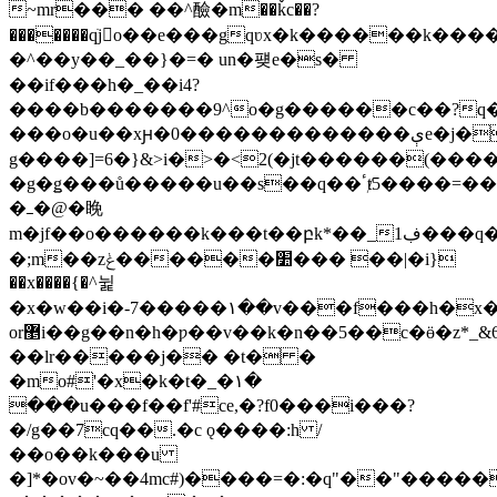
~mr��� ��^醶�m��ǩc��?
�������qֺjo��e���gqʋx�k������k��
�^��y��_��}�=� un�퍶e�s�
��if���h�_��i4?
����b�������9^o�g������c��?q�
���o�u��xԩ�0�������������ېe�j��^?
g����]=6�}&>i�>�<2(�jt������(���
�g�ǥ���ů�����u��s��q��ٴⱦ5����=���8t�ju~��4ry?
�ߺ�@�睌
m�jf��o������k���t��բk*��_ڣ1���q���u^����('�j�;����t꥽:w�w:o�ۏҟ���=�u"�e
�;m��zݟ������׺��� ��|�i}
��x����{�^뉥
�x�w��i�-7�����۱��v���f���h�x
or޵i��g��n�h�ƿ��v��k�n��5��c�ӫ�z*_&66k���m��w��$oo��:}~_�֏���b{~0��55ꓷ>��{_3q�����?
��lr�����j�� �t� �
�mo#'�x�k�t�_�۱�
���u���f��f'#ce,�?f0���i���?
�/g��7cq��.�c ǫ����:h /
��
o��k���u
�]*�ov�~��4mc#)����=�:�q"��"�����