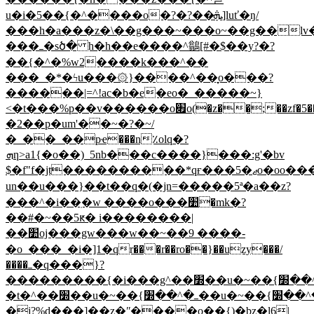
u�i�5��{�^����o�?�?��ܞ]luť�ŋ/
���h�a���z�\��g���~���o~��g��ӏv��v{�^���������^�׺�6'w��s�7���u�v���w�9��~�
���ߺ�sծ� h�h��e����^鶲[#�$��y?�?
��{�^�%w2����k���^��
���_�*�ϟu���۞}����^��̞o���?
������|=^!ac�b�e�eo�_�����~}
<�t���%p��v������o׏o(�z��;��zf�5��ǔw������(��4����8m�r�q���ͯoi�׭��z�
�2��p�um'��~�?�~/
�_��_��pҽ���n٪olq�?
ܗƞ>a1{�o��)_5nb���c����}���:g'�bv
$�f"f�jt����������*qғ���5�ޖo�oo���i������q�҄i�k'�h�e���:k�e
un��u���}��t��q�(�jn=�����5ª�a��z?
���^�i��ֽ�w ����o���׺�
mk�?
��#�~��5ԟ� i��������|
��׺oj���gw���w��~��9 ����-
�o_���_�i�]1�qr���r��ro��}��uzy���/
����ߺ�q���}?
���������{�i���g^��׽��u�~��{ߺ�^��׽��u�~��{ߺ�^��׽��u�~��{ߺ�^��׽��u�~��{ߺ�^��׽��u�~��{ߺ�^��׽��u�~��{ߺ�^��׽��u�~��{ߺ�^��׽��u�~��{ߺ�^��׽��u�~��{ߺ�^��׽��u�~��{ߺ�^��׽��u�~��{ߺ�^�����!
�t�^��׽��u�~��{ߺ�^��׽��u�~��{ߺ�^��׽��u�~��{ߺ�^��׽��u�~��{ߺ�^��׽��u�~��{ߺ�^��׽��u�~��{ߺ�^��׽��u�~��{ߺ�^��׽��u�~��{ߺ�^��׽��u�~��{ߺ�^��׽��u�~��{ߺ�^��׽��u�~��{ߺ�^�������|
�j?%d���]��z�ʺ����o��{)�bz�l6|