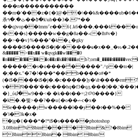
���n�����������
��m�'���z�{�]@��\��k&����ub�6��
杀ٹ�.�ߤ��ծ�k\uh��3�.7*��
��q)vop��lmm/`e��6{.k6���,���k���o
�r��s}�����w��g�8a��-c�lh#v�}
��>��v}%���"�k�ۼ�gky
����i$����i$�j�\�����ҩ�x��_�ԋ�.2�� 
&�����˜>��x�� w�ɋvgk��wl���0
�n����f����i�o��z�k��9���atb?;orn�_����t���
����� �s�u����ͥ�����".^p��to�|
�;��x."�7�!���*��ib����o#�*
(�i$�j���i$�j�.�c�����]y�\ǣ����em7
v�fϥ���'��c���hq�f3�qԓ,���]��,'��
�}_ύմ�w9��<� �k��t��=;2🥔0����}
�k�.�띛>��?��u{�o��ޝc�x�
6e�����yw�����l��y��t��%��
�'i�3k�x�
�|g�{���*�!*i$�s�����photoshop
3.08bim%8bim���8bim&?�8bim
8bim8bim� 8bim 8bim'