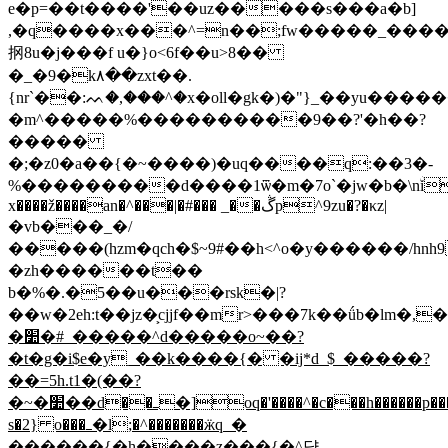
e�p=��t����'��uz�����s���a�b]
,�q����x���^=n��;fw�����_�����5
㧏8u�j�
��f u�}o<6f��u>8��
�_�9�k٨��zxt��.
{nr`��:ᨓ�,���^�x�oll�gk�)�"}_��yu����
�m^�����%�������
���9��?'�h��?
�����
�;�z0�a��{�~����)�uq����q:��3�-
%���������d����1ѿ�m�7o`�jw�b�\nۨi�h�5
x����ž����an�^���|�#��� _��ڴp^9zu�?�κz|
�vb�
��_�/
�����(hzm�qch�$~9#��h<^o�y������/hnh9��ףzr�>���n�<
�zh������t��
b�%�.�5��u���rsk�|?
��w�2eh:t��jz�͕cjjf��mr>���7k��ǘb�lm�,�
�׺�#_�����^d�����o~��?
�t�g�i$e�y_��k����{� �ij*d_$_�����?
��=5һ.t1�(��?
�~�׺��d��ߺ�]oq�'����^�c���h������p���k���^�qr�
s�2} o���ߺ�l;�^�������ӝq_�
������{�h����z���{�^댣