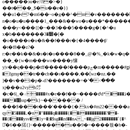
o�����ͽu�e:\!i�>�}
��t���_$�u��e�}}
��u1�r7�m6��~o�g��^�m�v�������׺�%lj�l�������i*��:���_�����{��� s#�_'�e�o����{��mri>?
n�o�u�u����1_���&��wo�u���*������t
���y<���{[�~��3���5����g�{�^�u
x�b�������׺�3�[�
�o����o�u�&��f���r�{�4����ʧ/
�t�f8��z?�
r:�e��k��&�s�i�o����8��_@�%_�k�w�q�
��_�{w�m���wo����y㥟
y|v��q���p�tff�����f����pݮ�m�����#քhm�g�.����������50���g�y����o���s���gs���k�.�����/
�fgmӈ��tr��єh��s����,��ؑ[wz�nz.��
]��v��i�p�-d?�������=�՚�<���
xj���u2vyh㍌
�c�6|_�۽����#x�e��f��~����ժd*����ڎ�ҳ���buc���o�����^�am����y?
����׺ssp�k}~����� � /
���$���t���'����{�.kx�#m22����a��{
qy�5����ߺ�n�"����q�i����{��i���������?��-
��{����ysv��1y=�:�$sg��zd��nߍ_~��jg2�������`{�^
뒈͂�6��掿{]<������u��9�=����뜠�h�-