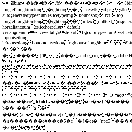
8bim�h/fflff/ff���2z
longleftlongbtomlong�rghtlong�slicesvllsobjcslice
autogeneratedtypeenum eslicetypeimg boundsobjcrct1top
longleftlongbtomlong�rghtlong�urltextnulltextmsgetext
horzalignenumeslicehorzaligndefault
vertalignenumeslicevertaligndefault bgcolortypeenumesliceb
topoutsetlong
leftoutsetlong bottomoutsetlong rightoutsetlong8bim
��`��
�����jfifhh�� adobe_cm��ado
 
 


��`�"����?

 3!1aqa"q�2
�i$�j��ޓu�}n��ܚ��� ���k\��{7�����
b��~��f`a�
���ah���oi�uuv[k�}5������w���*�
�ǥ�������o#��x�5�c�{�qt�"˚npe5�����o����i�n���s[2"�xpw���˧��
�x'��rײ�