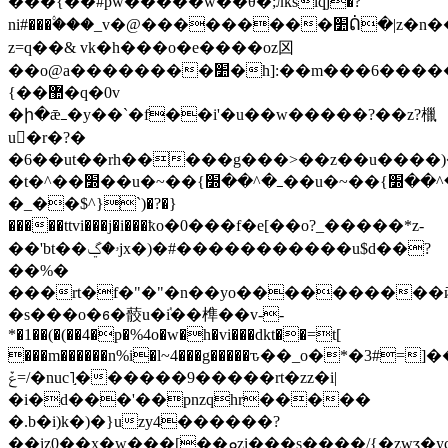
���{��#pw�����w��θ�;лkslqj�?
ni#���۟���_v�@���������׺ᕢ�|z�n����?
z=q��& vk�h���o�e����oz龱
��o@a��������׺�h]:��m���6������*�������o~��siff������[ߏm��^�i��z�^?
{��޺�q�0v
�ի�ǣߺ�y��`�f��i'�u��w�����?��z?㯿
u�r�?�
�6��ut��rh�����g���>��z��u����)���׺��u���{�{�^���׺��u���{�{�^���׺��u���{�{�^���׺��u���{�{�^���׺��u���{�{�^���׺��u���{�{�^���׺��u���{�{�^���׺��u���{�{�^���׺��u���{�{�^���׺��u���{�{�^���
�t�^��׽��u�~��{ߺ�^��׽��u�~��{ߺ�^��׽��u�~��{ߺ�^��׽��u�~��{ߺ�^��׽��u�~��{ߺ�^��׽��u�~��{ߺ�^��׽��u�~��{ߺ�^��׽��u�~��{ߺ�^��׽��u�~��{ߺ�^��׽��u�~��{ߺ�^��׽��u�~��{ߺ�^�����s�y<-dqt,�u�q�xͼ�/
�_��$^}`)�?�}
�����ttvi���j�i���ҟo�0���f�e[��o?_�����*z-
��'bt��ۥ�ڲjx�)�#�����������u$d��?
��%�
���rt�f�"�"�n��yo����������ӣ
�s���o�ꮾ�䕧u�ٝi��榫��v--
*�1��(�(��4�p�%4o�w�h�vi���dkt��=t[
���m������n%i�l~4���g�����ԏ��_о�*�3#=]�
ݞ=/�nuc˥֣������9�����rt�zz�i|
�i�d���'��pnzqhr�����
�.b�i)k�)�}uzy4������?
��iz0��x�w���[��ܘzi���s����/{�zwӡ�yc�,�t���^=c����s�,