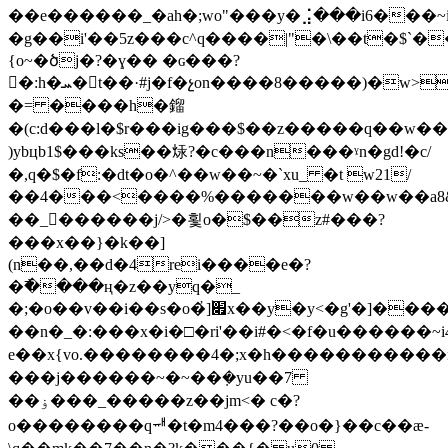
��e������_�ah�;wo"���y�⣨���i6���~i�h��܂�����/*�wz���k[���vc6
�g��i'��5z���c^q����|"�\��t�$`�
{o~�ծj�?�ɣ�� �ɢ���?
򘢏�:h�ܚ�t��·#j�f�չon����8�����)�w>m5m;y<��o_n�q����g
�= �
���h�鎦
�(c:d���l�$r���ig���$��z�����q��w��
)ybцb1$���ks��㶹?�c���n���ˠn�gd!�c/
�,q�$�f:�dt�o�^��w��~�`xu_ �t w21/
��4���<����%�������w��w��a8&��c�����c��k��������
��_������j/>�횣o�$��z#���?
���x��}�k��]
(n��,��d�4rei����e�?
�߯����ң�z��yq�_
�;�o��v��i��s�o�҆]׏ۛx��y�y<�g'�]����~d���5�y!hz�e�)3]����i~⢎y��8�f��x�����w�g����a|
��n�_�:���x�i�□�ri'��i#�<�f�u������~i4h��
e��x{vo.��������4�;x�h�����������
���j������~�~��ܼ�yu��7
��ۏ���_�����z��jm<� c�?
o��������qힷ�t�m4���?��o�}��c��ӕ-