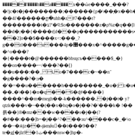
������'����h��a�����х��ώe����_���?
�!jc�t�j��������;������{p�\��֚�x��h
��4i'������ը�uhh�z#7���r?
��������i�צ?'�ϥ:$o�������z�ρ%z�q��[l�9��o����t�kq���y[���������o~��(��},ѵ�h��/
��d�;��{����r[d���ǫ�����������s
��2]o��$����x<:���_?
g��zl���u���4p�޸���x�^�����g��c�(���f��l�qvrsi%����y}
�^o���?
�{����t�@������bbsɥcъ�����$_�}
��on�ʲ���ޟ/���?��[}
��u���:��_ i,o�7���c�~��n־
�g����?�ߏ�
�'�=��u������h��������_�u�) t:�
��ߺ�\��}�n�q��6�ɖ#����}
����^��m�megh��-k������ߺ�j��t� y?
qtzk���v�~��(��x�hq�o�j��?�'���k� !��
륽��}8�mz���w����s�j��(?
�#��:���]b=�j��^?���ͽu^����c�_�ϟo
��~�ӝjz��˫թmǿu��i���9��?
te�g[�jlz9�ٽ1���nsw�]hp�-