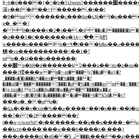
$~6�6����{�^�b�5)2jeem7������׺������j��o�u�c��ymr�������yb `i&�o�,���{�qֈ�0��j�$�o������������
濗y��f�i��=)�����.�j��!
�9�mr������c���6u�s36�f�o������~�c׺#�����z�#���
g�_��?
� 9�t���y�ݙ�2��,�s��o�1�����l�b����/h���oo d�>�l�g��}
�q���1�t'���i���g�1۸<~�� 8㧇
w����o����ln�=۹�r���b&o��ލ����t�u#�к�
䭑|�vq����������^��1�?
mg�.�i4���o������|
��׺p�h8�d������k2���o��^m:�z�oo�h�h�������fk�vo#�si�{���i���t��ug�^?
���?㯶���w�g�=-pt����y?��q��u}|�?
_����n�'�h���h*ɉ��rex���%���<���?
�l��g8����������7���ï'�u�%��>h���zv m��<'���?
�{e,zxp�d e?1q��dju��9�w��q��'�����w��.e
s���a�>r�0�99�{�a�����o��o����=6�]*k5d�,�ѵ?
���o�_��pa�/
�ӧܠ�(��v�xot�%��ޏ�'���=��j�s��>��l�cc6�>
��7�i?�2i������?
i��a~c/wus%f^�j��'����~��q��g����~�
��kcrҵ����'���w���b����x� ���}
���s����m'�g6��֞9ݾ���k���l��a)���4��?