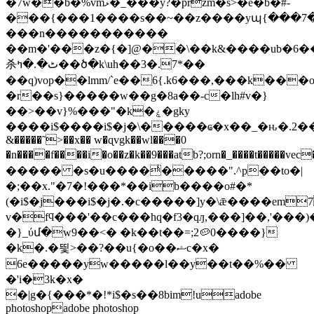
�7w��b�%vmޅ�_���y?�przm�s>�e�b�#-
���{���1����s��~��z����yպ{���7��
���n�����������
��m�'���z�{�]@��\��k&����ub�6��
杀ٹ�.�ߤ��ծ�k\uh��3�.7*��
��q)vop��lmm/`e��6{.k6���,���k���o
�r��s}�����w��g�8a��-c�lh#v�}
��>��v}%���"�k�ۼ�gky
����i$����i$�j�\�����ҩ�x��_�ԋ�.2�� 
&�����˜>��x�� w�ɋvgk��wl���0
�n����f����i�o��z�k��9���atb?;orn�_����t���
����� �s�u����ͥ�����".^p��to�|
�;��x."�7�!���*��ib����o#�*
(�i$�j���i$�j�.�c�����]y�\ǣ����em7
v�fϥ���'��c���hq�f3�qԓ,���]��,'��
�}_ύմ�w9��<� �k��t��=;2🥔0����}
�k�.�띛>��?��u{�o��ޝc�x�
6e�����yw�����l��y��t��%��
�'i�3k�x�
�|g�{���*�!*i$�s��8bim!uadobe
photoshopadobe photoshop