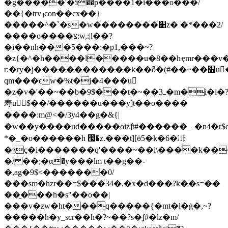
�g�����'�ӟ��p����1�i���o���/
��{�trvܙcon��cx��}
�����^�`�s�w��������׺z� �*���2/
����o����צ:w,:|l��?
�i��nh���5���:�p1,���~?
�z{�^�h����l�����u�8��hҿmr���v�~��׺�#���g�
r:�ry�j������������k��ȫ�(#��~��׿u������f�a���י?
qm���ϵw�%t�j�4���u
�z�v�'��~��b�9$���t�~��3ߺ�m�i�i�?
寿u$��/������u���y]t��o����
����:m@<�/3y4��g�&{|
�w��y����ud�����oiz]҆t#������_ߺ�n4�r$o�.�ϯ�����ԋ�������v���=c1bb���u��{�ve��#w��׺7utko(-
*�_�o������h ՗�z.���t][ӫ5�k�6�㏴
�ӡç�i�������q'����~��i\����k���
�/ ��;�α�y���lm t��g��-
�,ag�9$<�������0/
���sm�hzr��=$���34�,�x�d���?k��s=��
��֦���h�s"��o��|
���v�zw�ht���q�����{�mt�l�ġ�,~?
�����һ�y_scr��h�?~��?s�ʆ#�lz�m/