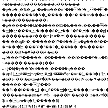
<�(���8%����$���o������
�p�ע�q�%�ڛ_�o�m���n{�i��f�؃�������z�կ�����{��tac����=i�����_���k��t�!
��������6�&�_����u��^�.��n<���4q��_'
>���v���g����?
�g�����4�],h)�d����95�b;���o��,���
�����o˯�t���d���|^�$��o���g[�kn�w��oچ4���
��������k���j٢ #�?쪡������i����
��,��#gƃ~�_������}7�4��ޖx�g���8����?
�=��t����3?�?��?�_��h�� :�%,����/
���i�n�����oѯ�
zgf���^7�����m�0����h��f����#�os�
%d����j�����}��4
zbcj�hj�y��ƭ�c4���_���6�q����
�ݹqs${_&��meg�y�͟�c����о߉q^�o>�]_��0�{3�d��4�y|
�ti�$~��t�p=zo����v�k���d]qo��g�߈���[��vôࠦ�8i�5����?
�����{�^�@��3/
��#k��i��\�u�#_$�$��z����gua*��ʀ�
'�����=��]!h�oۑ}q�����z��_z�85�
켞o �q,zn�q�?_�����퉼
�rq�wp��ms��a�*~�w��7�t�ģ�� �!