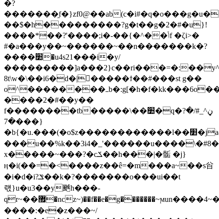
�?
�������֦f�}zf0@��ab(c�i#�q�o���g�u������\���ӂ�{w]o�������u�ip�
��$�h���������?g�t��g�2�#�u}!
����*��?'����;i�-��{�^��ݳf �ζi>�
#�a���y��~������~��n�������k�?
����׺�u4s21���i�y/
���������]a���2}c��ri���=�:��y^
8t\w�\��i6�d�|�����ϯ��#���st g��
o^��������ߺb�:g[�h�f�kk���6o��~?
����2�#��y��
f��������tb�����\��׺�q�ڼ^_#/�?
�7���}
�b{�u.���(�o$z������������l��׺�ja&��l�y�q��ݶ�}
���u��%k��3i4�_'������u����\�#
x�����~���?�cݎ��h���|�骺 �j}
ӊ�i(��=�<����z��ê=�m���a~��s㒶
�i�d�i?ݏ��k�?�������o���ui��t
럓}u�u3��y䬎h���-
qr~��޿�ncz~)��f��e�g�������~ϻun����4~�o����n���{�t�}ri�i~���t�������~�׺������ڈ��ҟ�׺�'����q��o�����v�����u�w��$�f�}_ۏ���}
����:�e�z���~/