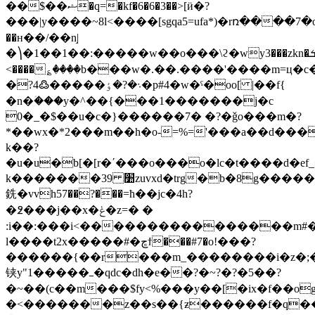
��$��ޝ�q=�kf�6�6�3��>[ӥ�?
���|y����~8l<����[sgqa5=ufa*)�rռ����7�o'�\z�׀�
��н��/��n֥|
�⎞�1��1��:�����w��o���\ϩ�wy3���zkn�ܭ[�^kkǃ�iokmo���ma4:
<����؏����b���w�.��.����'����m=ц�c
�?4߷�����܈�?�ٶ�p#4�w�ˤ�oo[ |��f{
�n�ؘ���y�^��{���1�������j�c
0�_�$��u�c�}������7� �?�ǧo���m�?
k��?
�u�u�b[�[r�ʹ���o���o�lc�t����d�ef_
k�������׺ 39zuvxd�trg�b�8g�����޿{�m��.��ǖ���t�h�x���%����{��t������ߋ�
銑�vvh57��?���=ћ��jc�4h?
�߶���j��x�ݟ�z=� �
:i��:���i<����������������m#�׏k�t�y�
l����t2x�����#�ڇϯ���#7�o!���?
������{��r���m_��������i�z�;�.�
铗y"1�����ߺ�qdc�dh�e��?�~?�?�5��?
�~��(c��m���$fy<%���y��[�ix�f��o
�<�������z��s��{ƶ������f�q��