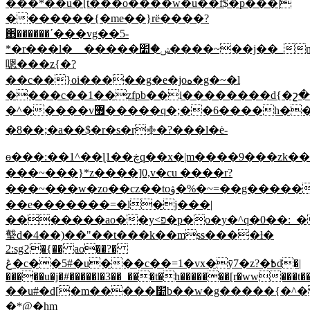
��
�*��u�[t���o����w�u��f$�p���|
�������{�me��}rë����?
֋������΄���vg��5-
*�r���l�__�����ݾ�׺����~��j��_

嗯���z{�?
��c��}oi�����g�e�joه�g�~�l
����c��1��zfpb��i��������d{�շ�
�^�����v޿�����q�;��6����h�����~�.m3��}
�8��;�a��$�r�s�r࿇�?���l�ė-
ɵ���:��1^��ɭ1��ڿq��x�|m����9���zk��t�gg���?
���~���}*z����]0,v�cu ����r?
���~���w�zo��cz��toۋ�%�~=��g�����ޝ1u|
��e�������=�l�j���|
�������ao��y<פ�p�o�y�^q�0��:_���/z�x�~]�
䘁d�4��)��"��t���k��mss����ƚ�
2:sgϩ�{�� ao��?�
ڠ�c��5#�u���c��=1�vx�ӯ7�z?�߿d�|
�����u�j�#�����l�3��_���t�h�������[r�ww���t
��u#�d[�m�����׺b��w�g�����{�^�
�*@�hm