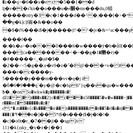
�z��q>�6��x�ec�5��{��d
lj�v�[�s'kn��o���u�e׾�ms
���du,0豮
�����ntry�3�c�1���d��^�;���[�>�ײ�����^����-߬
��ӈ�k]c]f籥�&��o��
�$�i%���i$�j�����(f^�^�jv�&=^ac��
����f��
�:�k�a>�α���ȫ���6�w����ӯ�b�ǘ0[��h
���[ca�������<�~��g�޵�1�ë)�
�#�����<_�a#�$�
�2��<<5�g��;e�v9�z�˝�l@��'�=v� #
���e�c����y-
5��ֹ���y���m���vv�q�j il
�ۚ6�6�9���q`�y�@�c�bp6"}q
��s�qu�w���
߿�_�on5o�wkwk�p������o�!
ǆ1�]�)i���x��2}c�t� c���n58����5�w�w����~]��
r���m{�$�����u�z�?
c;*�.m���e{c�k����u\��n����l����z�e��5�el�a�ǌ��
���{�ꖙ��o�]��5*i$�s���i$�j�l�!�
�c]�o0t�r_�7��ji� �sgr]v־
�{11k{ߛky_�x�x�{��}