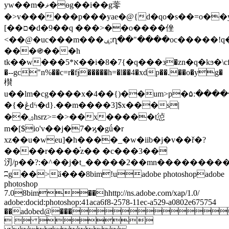
yw��m�ޥ�ɵg��i��g蕶
�>v������p���yae�@{d�qo�s��=o��y
[��ם�d�9��q ���>��o����侳
<��@�uc���m���ݷ;ղ��"����oc�����!q�k��u��:�
���֍���h
tk��w���א*5��i�8�7{�q���з�zn�q�kϧ�\cf4����7�h�cshso��l�6d��{ȇ�|tén
�--gc"n%��c=r�fɉ�����h=�l��4�xdp��.��o�yg�
櫕
u��lm�cg����x�4��{)��um>p�۵:�����
�{�ڠdϟ�d}.��m����3]$x���s|
��ۺhsrz>=�>��x�����t惉
m�[$io'v��j�7�ϗ�gǘ�r
xz��u�weu]�h����_�w�iib�j�v��ř�?
����r����֗z�� �c���3��
㲽/p��?:�^��j�t_�����2��mn�����������c��
ʭg��>ӑ���8bim!uadobe photoshopadobe
photoshop
7.08bim��hhttp://ns.adobe.com/xap/1.0/
adobe:docid:photoshop:41aca6f8-2578-11ec-a529-a0802e675754
��adobed@���
  