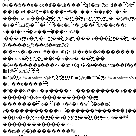
0w��f(��u�;ex�t[��uk���q{�m>7xr_d��|4:9
��}�beb�4$i�k���%�{��|u�p��g!
���uirzum���x>��pk�n�@%,�'
�}�iڤ$)��k�a�i�ݰ��񿻥v��e��;
<��l�~�w�� jf��x\2�
r���mc��ʮ��8q���m���ĵ��b� 
8}����:ڿ";��vf�=mn7o?
�'�v�2�veeue8��njh0)`$k�c�ia�&����
��qz1v�g��>� y�8e�a����
�6w�����n���.�m6qev�rzm��f�χ�
�n�@xl/pk
�n�@xl/worksheets/pk�n�@e)��#"'�xl/worksheets/sheet1.xml��_o�
�t=��o����
�ĩ���8u2�cd�qe����_���������ۻ����ū�o�����?
�����^�z9=|���������?�/
�������o�{�|<�^�÷�w�o�￼
y�����������o������$���ۛ���ǉ��m
��|}x�v�~y���o�?���=~;%��㗇
�������������>>?
��m�|v)�)��������秗