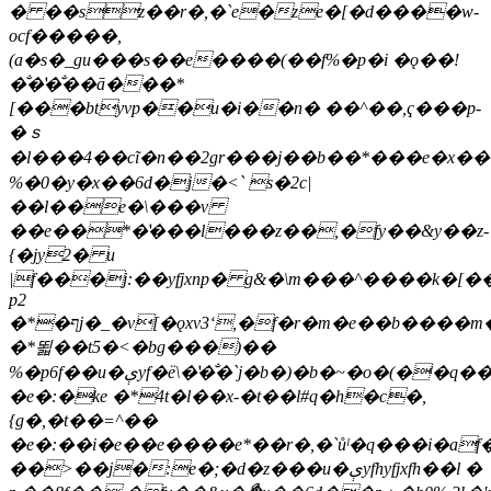
� ��sz��r�,�`e�ze�[�d����w-
ocf�����,
(a�s�_gu���s��e����(��f%�p�i �ǫ��!
�̐�̔�̐��ā���*
[��
�btyvp��u�i��n� ��^��,ҁ���p-
�ｓ
�l���4��cĩ�n��2gr���j��b��*���e�x�
%�0�y�x��6d�j�<` s�2c|
��l��e�\�
��v
��e��*�̔���l���z��,�fy��&y��z-
{�jy2� u
|f���j:��yfjxnp� g&�\m���^����k�[�
р2
�*�ףj�_�v[�ǫxv3ʻ,�f�r�m�e��b����m�,3��x����e*��?
�*뙯��t5�<�bg���)��
%�p6f��u�ېyf�ë\�̔�̐�`j�b�)�b�~�o�(�ˡ�q���i���k=^��
�e�:�ke �*4t�l��x-�t��l#q�h�c�,
{g�,�t��=^��
�e�:��i�e��e����e*��r�,�`ůˡ�q���i�af��u�ېyfhyfjxf���e��2
��>��j�:e�;�d�z���u�ېyfhyfjxfh��l �