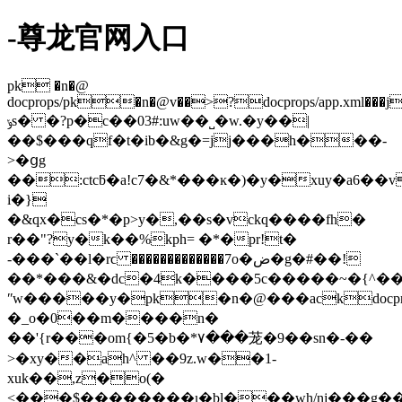
-尊龙官网入口
pk �n�@
docprops/pk�n�@v��>?docprops/app.xml���
ݸs� �?p�c��03#:uw��˽�w.�y��|
��$���qf�t�ib�&g�=jj���h���-
>�ցg
��:ctcƃ�a!c7�&*���ĸ�)�y�xuy�a6��v
i�}
�&qx�cs�*�p>y�,��s�vckq����fh�
r��"?y�k��%kph= �*�pr!t�
-���`��l�rϲ �������������7o�ض�g�#��!
��*���&�dc�4k����5c�����~�{^�
ʺw�����y�pk�n�@���ackdocprops/
�_o�0��m����n�
��'{r���om{�5�b�*۷���茏�9��sn�-��
>�xy��ah^ ��9z.w��1-
xuk��,z�o(�
<���$��������ι�bl���wh/nj���g�