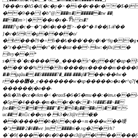
ߌ���rx�h5�d{�c�р�>�s��r��r�'�$�)β$
��9�� {�b"@���m�]������zw ��|
����)m>|� ��a�x�-߾b es�?
����݊}^g�c�~�")�6�z��쩹>-��*� #��j1ℛ��
]�v�5#�g����o/
�b���ĉ9�=6��ҍ���'��y�\�^9g�l�g�˦
�"r��7q��z"�[��zæ��>kw:�j0x}i�
8vy��*
s�e�`�z�����_����x^�yj��f'�ap�f
���'��% r�8x����px�����m����0�!}
�i�rgqũu�;��3������7�_���-���qĭ�ߣ��e��4w�
r���߻�_e�������w�sp�����o�a�r^q7f��^��v.���x?
������j�ø��-
�&�3h�ce�vkm�˂�rao$�6�5�mu��:�iԏx�
�5p�4���-�m�x�r�ґ�c�>!4���5��~��
foe��2�l����'"��0�g����o\)���-
uc�� �(nc��eyх� k3�e3@r�҉�
��i�����b�̙h|�q��=m���w��嚘
�"z���ˣ2�4�̛�we }m` ����m֙�.vg�2�rh?
�`�9{����l�x�9���v3@g�l����