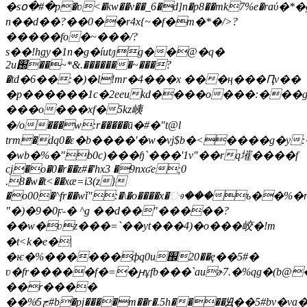
�sօ�#�p�ʋ<�kw��v��_6�d]n�p8��mk7%e�raύ
n��d��?��0��r4x{~�f�m�*�/>?
�����fo�~���/?
s��!hgy�1n�g�íutԓg��@�q�
2u֐��~*&.�������~���?
�td�6��:�)�l!mr�4���x ���ң���Ԥv��
�p������1c�2eeukd����o���:���
���o���xf�5kz峓
�/o���w:r�����ӣ�#�"t@l
trm�dq0�ԑ�b����'�w�vj$b�<����g�y:
�wb�%�"b0c)���ɧ`���'1v"��rq墔����f
cj�o�0�r��z#�'hx3 �9nxʛe;0
.8�w�t<��xæ=i3(z}
�o00�^fr��wǐ":�\�o����x�ෳ���ъ��%�
"�)�9�0ϝ-� ^g ��d��"�����?
��w�ʋz���=`��yt���4)�o���峧�!m
�t˂k�e�|
�ѥ�%������фq0u֌20��ȩ��5#�
ʋ�fr�����f�=�ԩұfb���`auɚ7.�%qg�(b@
��r����
��%ͤڃ5#b�pj����m��r�.5h����Ԭ��5#bv�va�:qx��&�#�;��fd�6�nnu�5#����̦9��lx�?