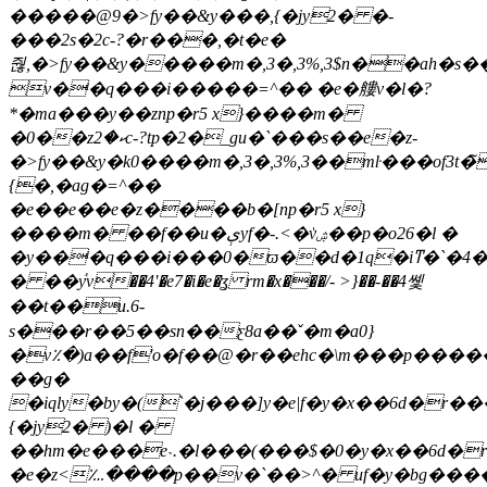
�����@9�>fy��&y���,{�jy2� �-
���2s�2c-?�r���,�t�e�
줞,�>fy��&y�����m�,3�,3%,3$n��ah�s�
v�ˡ�q���i�����=^�� �e�艛v�l�?
*�ma���y��znp�r5 x}����m�
�0��zކ�2c-?tp�2�_gu�`���s��e�z-
�>fy��&y�k0����m�,3�,3%,3��mŀ���of3t�̃
{�,�ag�=^��
�e��e��e�z����b�[np�r5 x}
����m� ��f��u�ېyf�-.<�vۺ̔��p�o26�l �
�y��ˡ�q���i���0�ϖ��d�1q�iͳ�`�4�
� ��ٝyv��4'�e7�i�e�ʓ rm�x���/- >}��-��4쏓
��t��u.6-
s���r��5��sn��ƹ8a��ˇ�m�a0}
�
v٪�)a��f'o�f��@�r��ehc�\m���p���
��g�
�iqly�by�(`�j���]y�e|f�y�x��6d�r���z���04�"u�3�g�f��
{�jy2� )�l �
��hm�e���e˴.�ӏ���(���$�0�y�x��6d�r�
�e�z<؊����p��v�`��>^� uf�y�bg����