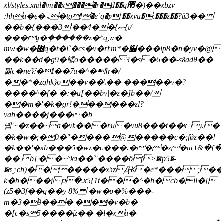
xl/styles.xml�\m��x����r�d��q޺�)��xbzv
:hhu�ę�ۃ�tg!�e`q�p ��xvu�:���z��?ӥ3��
��b�{���3'��4��{ޞ{ι/
���g�ܱ������z�^q,w�
mw�w�޶q�t�i`�cs�v�rhm*�׿���ip8�n�yv�@�w�
��k��d�g9�䪷o�����3�s�6��-s8adθ��
뭚c�ne}͝:�l��7u�^�]r�/
��*�zqhk}o��v��\�� �����v�?
����^�f�|�;�u[��bv|�z�]b��/
��m�'�k�gr!������zl?
vah����j����b
녭'~�z��~a�vk���nu�vu8���t��x_y.
�k�w�;�0�"���� @�����c�;fǿz��!
�k��'�xb���5�wz�c���.���z�m۱&�[�
�� b] ��~^ka��`'����ӫf>�tp5�-
�ϭۯch)�������xhzԪ�e*��� ;���vncj�f.��3�\�e�a
k�b���jբ�.x5{1t���^�h�cb�il�[
(z5�3f��q��y 8% �w�p�%���-
m�3�9��� ��̺�v�b�
�[c�s5����fz�� �l�xu�