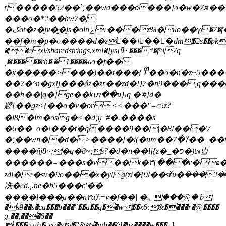
r�����52��`;��wa���o���]o�w�7ѫ��
���o�*?��hw7�
�کot�z�jv�͍�js�olnݺv���z%�uo��ұ�7�f��<��f��j���[놯
��f�m�p�o����d�z��\���dm�2s��pk
��exl/sharedstrings.xml�]ys[ǖ~���*�f^\7q
ˌ�t��
���rh�'�1����ԋo�f��
�x�����>���)��t���{߾��o�n�z~5����g�l~�����;���c�������o0`�>����o^��7�ea�}
��7�^n�gx!j���ǿz�zr��zd�!}7�n9���,q���
��h��|q�]ge��kտ��u}˒q|�'#]d�
韙 {��gz<{��o�v�or <<���"=c5z?
�i8�lm�osg�<�d;џ_#�.��
��s
�6��_o�\���t�q����9��|�8l���\/
�;��wn��d�>����[�i(�um��ߌ�7��_��t��7k�
����ňj8~;�g�8~;s?�ɖ�n��ǉ{z�_�ס�)tɴ曺
������=���s�v��k�۳{���r�ҩ
zdl�e�sv�9o���x�ylg(zi�{9l��sřu�ܺ���2�
冼�ed.,.ne�b5���c'��
���֤�l���̩u��n۳a)\=y�f��| �؂���@� b
�s9��s�ca���b���"��a��g��w ��x6:&����r�@����
g.��,���6��
(���o.ub�cvq�x�"&�mh��(d�bz����w���_}