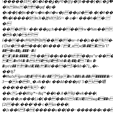
\�����}3,�5�d��ۇ�p¹0�@p�!jb���]�
(c�ց
�!nkho��qaf �p�
�s��§�fm��^o�m�el�w�p��qd��.�(�#�
�k�l����$m3i�ꚁ%9à5/<� a�<���h� �:
�/
���dk<��r��gq:һ�����vw�%m���
�h�}�y?
ś����vs|h̝���l�sv~#��]z��k�
(۞ut�h����[�h���ٱ|�_a,wf�k���2a`l?
���m��g.���>�k!
��`j�i�e����f܇h��ɨ��s���h��px"sr���pf��wfc�a�vى�l
�.�m94�c�xct�ajl�$'nb�o�y��p� 7�zx �r
�xye\z�� �nd�[��y�їld��� 5̂�&b�؈{7�v-
��\ђؐ7
�#ha!xgsvd�ft�v�sr�� yp�m'h��&�u��s�����l�e
3ޟ�n�i0\_�ޥ&��z ��dd���pt)' 5�s�唒
���l���k>�}
��cޒ��i8!q/*=&q'*��b�.iǁ�kji�wk���|
�)m��,m���]ڌ�[����di3'd�2d�fi3oɕg���n�u����ᕃ�y��y�jwv���o*
[2i��:���³�� ϲ�ux���|
�]x��6 $�(�����u��f��~������e��"