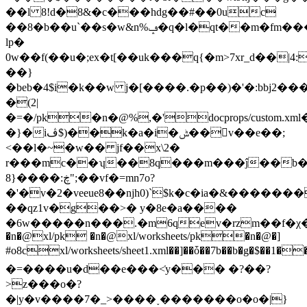
��l 8!d�8&�c���hdg��#��0uc
��8�b��u`��s�w&n%ݡ�q�l�qt��m�fm����c��~x꫆rw�
lp�
0w��f(��u�;ex�t[��uk���q{�m>7xr_d��|4:9
��}
�beb�4$i�k��w j�[����.�p��)�'�:bbj2��
�(2|
�=�/pk�n�@%,�'docprops/custom.x
�}�iڤ$)��k�a�i�ݰ��񿻥v��e��;
<��l�~�w�� jf��x\2�
r���mc��ʮ��8q���m���ĵ��b� 
8}����:ڿ";��vf�=mn7o?
�'�v�2�veeue8��njh0)`$k�c�ia�&����
��qz1v�g��>� y�8e�a����
�6w�����n���.�m6qev�rzm��f�χ�
�n�@xl/pk �n�@xl/worksheets/pk�n�@�]
#o8cxl/worksheets/sheet1.xml��]��ȱ��7b��b�g�$��1�
�=����u�d��e���<̇y��� �?��?
>z���o�?
�|y�v����7�_>����˯�������o�o�|}