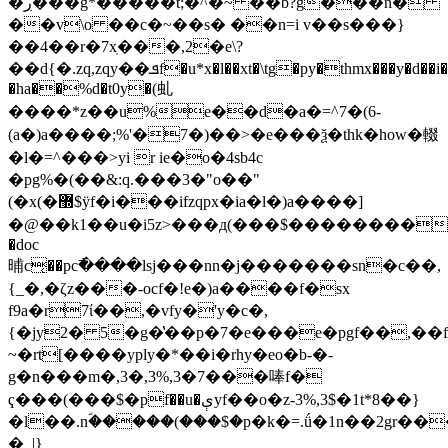
�ڔ���g*�����t;�^�~ ��b?g���n�
��v\o ��c�~��s� ��n=i v��s���}
��4��r�7xֽ���,2�e\?
��d{�.zq,zqy��ܦf�u*x�l��xt�\tg�py�thmx���y�d��i�=^��e�*zq��
�ha��%d�t0y�(虬
����*z��u%e��d�a�=^7�(6-
(a�)a����;%'�7�)��>�e���ѯ�thk�how�輟
�l�=^���>yi r ie�o�4sb4c
�pg%�(��&:q.���3�"o��"
(�х(�޽$ӱf�i���ifzqpx�ia�l�)a����]
�@��k1��u�i5z>���д(���$��������
�doc
晡c͔��pc߯����lsj���nn�j�������sn�c��,
{_�,�ζz���-ocf�!e�)a����f�sx
f9a�r7ί��,�vfy�'y�c�,
{�jy2� 5�g�̔��p�7�e���e�pgf��,��f
~�rt[����yply�*��i�rhy�eo�b-�-
g�n���m�,3�,3%,3�7���唪f�
ҁ���(���$�pf��u�ېyf��o�z-3%,3$�1t*8��}
�l��.nؐ�����(���$�p�k�=.ǘ�1n��2gr��
�_|}