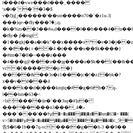
l���d�vwe���d���_����
יa�i�`�̣`�3�$
v�f]q[ݬ������'��sm����n70�`�z1u-3|
���)qe-�t$y���ؽ�7q-
�k�%zs��3��#ԋd����l��h���4�u��he����]����#��n�ޣ׵
�t$y� ݅p�mgt
�1��gkj��a�i�k"��x����o*�e�3�j��z���ݍŗ��z
� �f��( r ��4 �(�� ��u��$k����}
�#tm�7�8�~���z���
�4���q@���u��jg����a�$k��{��&����_�׵�n`�4�k��x�o7o�)����z���b7��ԓ
vc�[����f�p �}
����&��3s�z1���jc�!�z{�bk�?
x��v�d���4
���k��d�j���kmjtq�#�g�6tb�7q-
l��hm�63�<
>lx����)ir�`��3sq�#]u�
�֛�������n3���_ފ�4
���`���'��Ԧd�<�u���j��j�z��hm�63�< ���(
v˃5�0h��Ԧd�<�u���j��ja�����f�g���4�lc_5�
告$�6�1b��7q-vc���f�g��h-3 ��9��