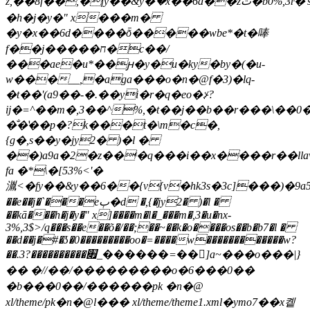
z,��8f��,�fy��&y�ޯ�x��6d��zث�b0%,3ŀ�'s��zv([�,�`��ˡ�q���i�ᰳ��u�ېyfhyfjxf��_cuz|
�h�j�y�" x���m�
�y�x��6d����ȭ�����wbe*�t�唪
f��j�����ח�c��/
���ae�u*��ԩ�y�u�ky�by�(�u-
w���__,�aga���o�n�@f�3)�lq-
�t��'(a9��-�.��yi�r�q�eo�⊁?
ij�=^��m�,3��^%,�t��j��b��r���\��0�
�̐�̔��p�?k���t�\m�c�,
{g�,s��y�jy2� )�l �
��)a9a�2�z��ˡ�q���i��x����r��lla
fa �*\�[53%<'�
湚<�fy��&y��6��{v{v�hk3s�3c]���)�9a5��4�9t1ʳw7�
��e��j�`���eٻ�d �,{�jy2� )�l �
��kā���h�j�y�" x]����m�l�_���m�,3�u�nx-
3%,3$>/q���s��e��õ�/��;��~��k�o����os��b�b
7�l �
��d��j�#�ʖ�0�
��������oo�=����w������������w?
��.3?����������׏_������=��]a~���o���|}
�� �//��/���������o�6���0��
�b���0��/������pk �n�@
xl/theme/pk�n�@l��� xl/theme/theme1.xml�ymo7��x콑