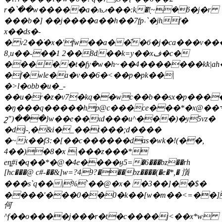
r�՝��w�����a�љޕ���:k�ܼ!~�ƃ�j�r
���b�] ��j����a��h��7fp˓`�jhf�
x��ds�-
� v2��̇�x�'fw��a��͂�б�j�ca���v��
8,u��-��1 2��8d��k=y��xف�c�
�����t�fy݇�w�h~��4�������kҟ|a
�f�wle�a�v��6�<��p�pk��|
�>l�obb�u�_-
��u�r�z�v7�kq��wׄc��b��sx�p���
�ŋ���q�����hp@c���ce���*�x@��܋�s���)�m�|fq��rwj��|@dmd�gk#�y|.���n�
շ")���}w��e��xd���u^���)�y5vz�
�dj-,�&i�_��t���;d����
�~x��f3:�[��c������das�wk�!(��,
4��)�8�x |���z���*
eƞ͚#i�q��*�@�4e����ӈ5=�6���bz��rh
[hc���@ c#-��&]w=?49?���bz����(�e�*,� 嵿
���s`q��|%`��@�x� �3��]��$�
����'���0��0�k��[w�m��<=��]
何
^f��o����j���r�t�c����j<��x*w