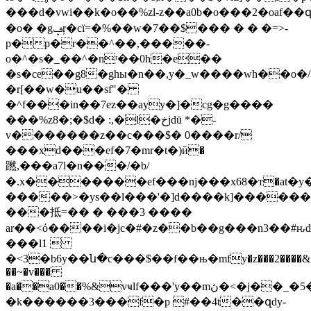
���d�vwi��k�o��%zl-z��a0b�o���2�oaf��
�o� �gݡŗ�cï=�%��w�7��$��� � � �=>-
p�p�r��^��,�����-
o�^�s�_��^�nʳ��0h�e��
�s�ce��g8�ghы�n��,y�_w����wh��o�/
�r[��w�u��sf"�
�^f���in��7ez��ayy�]�cg�g����
���%z8�;�$d� :,�l�خjdū *�-
v�������z��c���$� 0����r/
���xd���ef�7�mr�t�)ӣ�
蹨,���a7l�n���/�b/
�.x�������ef���nj���x68�т�at�y�u�nڎ�����m��k��k��)j�
�����>�ys��l���'�]d����k]������
���抵=�� � ���3 ����
ar��<ό����i�jc�#�z��b��g���n3��#ԋdp
���l1 
�<3�b6y��ն�c���$��f��њ�mfy�z���2����&1�
��~�v���
�a��a0��%&vҹlf���'y��mڽ�
�k������3���f�p #��4t��զdy-