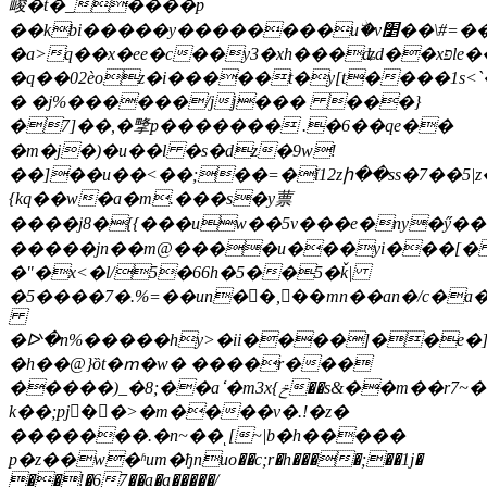
峻�t�_����p
��kbi�����y��������uۨ�v׵��\#=��j�� ,:ow�u5�d�me���v:����g��ob���!d#6���1��u"g��,�@��!d���g��@\�ml"'֋8 v��j����l��w k'�f\$fj$��4��v���_?
�a>ֹq��x�ee�c��y3�xh���ʥd��xפle����y)�m
�q��02èoz�i�����t�y[t����1s<
� �j%������/jj��� ���}
�7]��,�㨼p������� .�6��qe��
�m�j�)�u��l �s�dz�9w!
��]��u��<��;��=�ĭ12zի��ss�7��5|z
{kq��w�a�m.���s�y蔈
����j8�{{���uw��5v���e�ny�ӳ���
�����jn��m@����u���yi���[
�"�x<�l/5�66h�5��5�ǩ|
�5����7�.%=��un�񃴆�,��mn��an�/c�а�w�י� -�{;j�p��ib���=w�ˑ��t$�d
�ᐭ�n%�����hy>�ii����]��e
�h��@}ȍt�ՠ�w� ����r�
��
�����)_�8;��aߵ�m3x{ݗ��s&��m��r7~���r
k��;
pj�ّ�>�m����v�.!�z�
�������.�n~��ͺ[~|b�h�����
p�z��w�ʱum�ђnuo��c;r�h����;��1j�
��!�67��a�a�����/