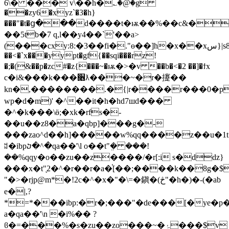
6\� ��� v\��h�؎�@�g
��zy6�xyz`�3�h}
���"�t�ց���d����t�ѭ��%��c&�
��5tb�7 q,l��y4��`'��a>
(���cxy:8:�3��fi�."ɵ��]h�x��xس}|s8���z���b4w,3��f1��<��i���yf�x���hrul��xo�x�q�σ�4��b`
��<�`x���yypt�gf{��sqi���rz!
�;�(&��
p�zc#�z{���~�ѭ�>�v ��b�<�2 ��]�ϯx
c�i&���
k���૆ƛ���~�r�攓��
kn�,��������.�{|r����r���0�p�
wp�d�m)' �^��it�h�hd7шd���
�^�k���\ӫ;�xk�rfs�-
��u��z8�a�qbp]���g�-
���zao^d��h]�����w%qq����z��u�1t
ꅓ�ibpⴢ�^�qa��'\l o��t"ܸ� ���!
��%qqy�o��zu��z����/�r[:i s�ddz}
���x�t"֛2�^�r��r�a�֫[��;����k��8g�$
"�>�rjp@m*�!2c�^�x�"�\=�鎭�(څ"�h�)�-(�ab
e�|,?
*=*���ibp:�r�;���"�de���[�ye�
a�qa��'\n �i%�� ?
ϐ�=���%�s�zu��zo���~�ۂ���$v