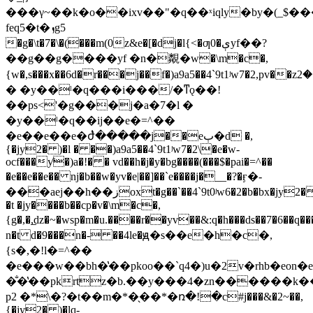
���γ~��k�o��ixv��"�q��ˣiqly�by�(_$��
feq5�t�ܙg5
�g�\t�7�\�(���m(0z&e�[�dj�l{<�ƣ0�ېyf��?
��g��g����yf �n�䚏�w�\m�c�,
{w�,s���x��6d�r���j��f�)a9a5��4`9t1ʲw7�2,pv��zކ�2c�=�g�̔��p��|0�l
� �y��ˡ�q���i���/�ͳǫ��!
��ps<'�g���j�a�7�l �
�y��ˡ�q��ij��e�=^��
�e��e��e�ժ̔�����j��eٻ�d �,
{�jy2� )�l � ��)a9a5��4`9t1ʲw7�2\�e�w-
ocf���ƴ�)a�!� � vd��h�j�y�bg����(���$�pai�=^��
�e��e��e�� nj�b��w�yv�e|��]��`e����j�__�?�ӻ�-
���aej��h��زoxt�g�
�`��4`9t0ʲw6�2�b�bx�jy2� 
�t �jy����b��cp�v�\m�c�,
{g�,�,̲ǳ�~�wsp�m�u.����r��yv��&:q�h���ds��7�6��q���i�����ۺ���4�hy���� [4��j��ц�)�4'�-q0�\m��
n�t d�9���n�- ��4le�ԭ�s��e�h�c�,
{s�,�!l�=^��
�e���w��bh�̔��pkoo��`q4�)u�2v�rhb�eon�e
�̐�̔��pkrtz�b.��y���4�zn������k
р2 �*\�?�t��m�*�̖��*�ռ�!�c#j���&�2~��,
{�jy2� )�lq-