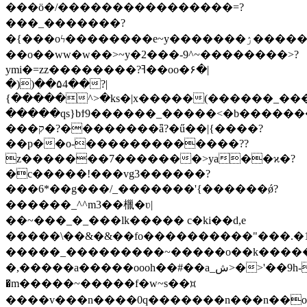
���ӧ�/����������������=?
��� _�������?
�{���oϟ��������e~y�������ۯ�����s|
��o��ww�w��>~y�2���-9^~��������>?
ymi�=zz��������?ߔ��oo�۶�|
�))��۵4��?|
{�����^>�ks�|x�����(������_���
�����qs}bϯ9������_�����<�b������
���ק�?��������ǟ?�ű��|{����?
��p��o-�������������??
z�������7�������>ya��ϰ�?
�c�����!���vg3������?
���6*��g���/_�������'{������ǿ?
������_^^m3��㯿�ʋ|
��~���_�_���lk����� c�ki��d,e
�����\��&�&��fo����������"���.�1
�����_���������~�����o��k�����9
�,�����a�����oooh��#��a_ش>�>'��9һ-
�m�����~�����f�w~s��᰿
����v���n����0q�������n���n��o����ۿ��m��d���8