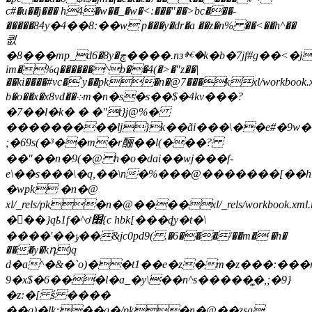
c#�u��j��� h4�w��_�w�<:���"��>bc���-
�����84у�4��8:��w p���y�dr�a ��z�n% ��<��h^��
큆
�8���mp_d6�8y�چ����.nзⱙ�k�b�7jf#g��<�jԪ�b)�ƚj���op.c�6���ǻvs��5�f
im�%q������^b��4(�>�"z��|
��ki����#vc�`y��pk�n�@7���kxl/workbook.x
b�o��x�x8vd��܀m�n�s�s��$�4kv���?
�7��l�k� � �"t}j@%�
���������lj}k��ãi���\��e#�9w
;�69s(�³��m�r酾��l(���?
��"��n�9(�@ h�о�dai
��wj���f-
e\��s���\�q,��\n�%���@�������[��h:
�wpk �n�@
xl/_rels/pk�n�@����xl/_rels/workbook.xm
���}qҍ1f�^ơ׭{c hbk[���ȡy�t�\
����'��ݹ��&jc0pd9( .�6���/��m� �h�
���y�kդ)q
d�a^�&�`o)��t1��e�z�m�z���:���r���@��
9�x$�6���l�a_�y\��n^s�����͚�,;�9}
�z:�[ ś ����
��q)�lk:��q�/pk�n�@��zsg