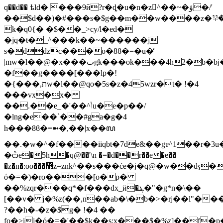
q��d�� ѣld� ���9ӣ?r�ȡ�u�n�z﷢^��~�ۋ�/'
��$d��)�#���s�$g��m��w����z�ꖭ�
k�q0{� �$��_>cy/l�ed�
�jq�t�_^���k��~������j
s�ddzc���o�8ϐ�=�u�̒
|mw�l��@�x���ٮgk���ok���4h2�b�bj�-qޓh��l�z�`��%��k��g��z��ha��b.^oqbp��-
�f��g����[���lp�!
�{���,תw�l��@qo�5s�z�45wzr�t� !�4
���vx�х�
��.��e_�'��^ݳu�e�p��/
�lng�e��`��#ga�g�4
h���8ϐ�=➼�,��|x��ꦭ
��.�w�^�f����iiqbt�7de&��gɐ^1��r�3
�ѽe�5h�q@��'\n �=�d��r��e�e��
�z�n�:oo���޹z=znk^��s���će�j�q@�w��ʤ�?
ό�=�)�ro���[o�p�
��%zqr���q*�f���dx_ӥ�ܔ�"�g*n�\��
[��v� j�%z(��,n��ab�\�b�>�rj��l"�
?��h�-�z�$g� !�4 ��
fo�>ij�
ό�=�'��$k��s;x���$�%z]��f�p�s)