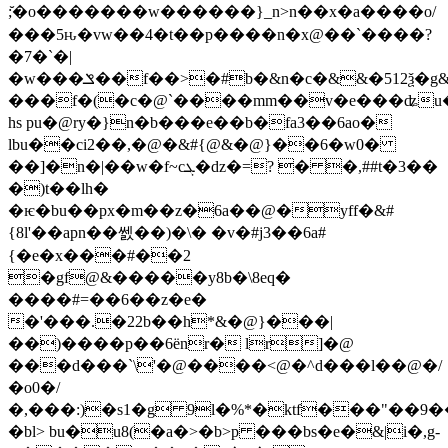
;̆�o�������w������}_n>n��x�a����o/
���5ԋ�vw��4�t��p����n�x@��`����?
�7�`�|
�w���ݏ��f��>�#b�&n�c�&&�512ѯ�g&�511qx�d��e[�k��9�❉^l��u�w�ad���cy��%u�'&v�7f
���f�(�c�@`����mm��v�e���ʥu
hs pu�@ry�}n�b���e��b�fa3��6ao�
lbu��ci2��,�@�&#{@&�@}��6�w0�
��]�n�|��w�f~cܓ�ǳ�=? � �,##t�3��
�)t��lh�
�ѥ�bu��px�m��z�6a��@�yff�&#
{8l'��apn��쎐��)�\� �v�#j3��6a#
{�e�x���#��2
�gf@&�����y8b�\8eq�
����#=��6��z�e�
�'���.�22b��h*&�@}���|
��)����p��6ënr� lr]�@
���d���`\'�@����<@�^d���l��@�/
�o0�/
�,���:)�s1�g 9l�%*�ktf���"��9��k���26
�bl> bu�u8(�a�>�b>p ���bs�e�&|i�,g-