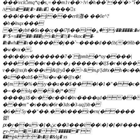
���\vclѽmq*q�s,=��m1v��>!v\�h��`��'�>"
/sah���{�>��u�𱍄 ����s
���l���r�j���er8灉� ��0e^?
�b�lnqx���
��yb#�$s��cę��i7fi��i�؏�jy��t����c�w�j
�^'$=s����v���ĺyv�z�?(�=4koc��-
�b�wh��л������j��`~����d��{b(�9ňb
�w�vx�,.
��t��jev�������7�`fpmb�*oy����|
���l���r���e�ۊ�����v�l[$�r�i���&b�:��yh�i��˔z�t(�x4z����es
v��@ss)h�t��vj&@yǟ��>&ԏp'[d#x�h�o��(
�ע��ab$�%i�w�/�@s�!
�[m �%�yy��a��$���l�1�"��ϵ
�=��olg��k�j*�!
����g3$�v��e��4�bv�ׂ���qd���
� ��mˮ�s��u�6r�3ds�3-uq]ӭb�
�6�ˋ5y��"��.��k���z�rn(�����
랣!
ԗ�y��uv�]�ڽc��3���i��\�]�[�#�����:?
حv- m�ji�å� ?������"
��pk�n�@�&lg� xs