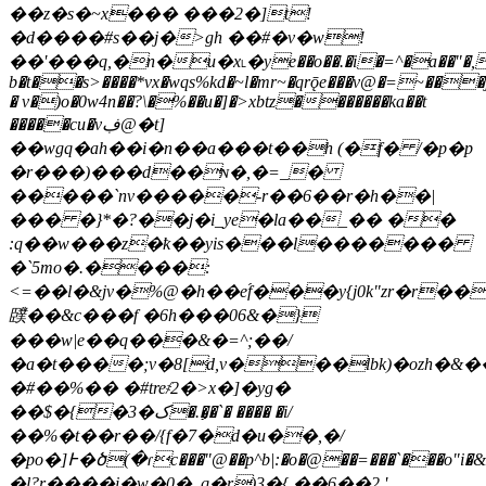
��z�s�~x��� ���2�]t!
�d����#s��ϳ�>gh ��#�v�w!
��'���q,�n�u�x˪�ye��o��.�i�=^�a��"�,
b�t��s>����*vx�wqs%kd�~l�mr~�qrǭe���v@�=~���
� v�)o�0w4n��?\�%��u�]�>xbtz�������ka��t
�����cu�vڣ@�t]
��wgq�ah��i�n��a���t��h (�f� /�p�p
�r���)���d��ɴ�,�=_�
�����`nv�����-r��6��r�h��|
��� �}*�?��j�i_ye�la��_�� ��
:q��w���z�ҟ��yis���l�������
�`5mo�.����:
<=��l�&jv�%@�h��e֜f���y{j0k"zr�r�
䑑��&c���f �6h���06&�}
���w|e��q���&�=^;��/
�a�t����;v�8[d,v���lbk)�ozh�&��$�i
�#��%�� �#tre҂2�>x�]�yg�
��$�{�3�ک�.�ِ�`� ���� �i/
��%�t��r��/{f�7�d�u��,�/
�po�]߅�ծ(�ɾc���"@��p^b|:�o�@��=���`���o"i�&i����q7�h�n�ܑ2j���
�l?r����i�w�0�. q�r)3�{ ��6��2 '