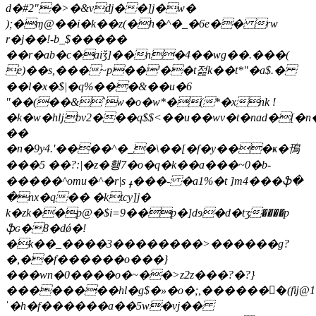
d�#2"�>�&vdj��]j�w�
);�ɱ@��i�k��z(�h�^�_�6e�� rw
r�j��!-b_$�����
��r�ab�c�aiǯ]��n�4��wg��.���(
e)��s,���~p��'��t젎k��t*"�a$.�
��l�x�$|�q%���&��u�6
"��(��&`w�o�w*�(*�xnk !
�k�w�hǉbv2���q$$<��u��wv�t�nad�[�
��
�n�9y4.'����^�_�\��[�f�y���ҝ�鳱
���5 ��?:|�z�횅7�o�q�k� �a���~0�b-
�����^omu�^�r|s ߪ���- �a1%�t ]m4���ֆ�
�nx�q�� �ktcy]j�
k�zk��p@�$i=9��p�]dɘ�d�tӡ����p
ֆԍ�8�dǿ�!
�k��_����3��������>������g?
�,��f������o���}
���wn�0����o�~��>z2z���?�?}
��������hl�g$�»�o�;,������񘿙�(fĳ@1�v����ޜ#���c;x�8h� xm���:��l��
ˈ�h�f������a��5w�vj��