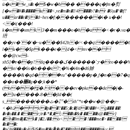
ӥ�s�w_s�ԑ�$�w�b�� ����q�fm�劽
[�w�#�k����ʨ��<,ve�m�n�1\4���b?�nr �6|u�^�tf?
u��ar��e�!ў�d~hes�f|��������i� u��!
<�i(���!
k�m#�xmk|3��m���o�h�a�<�r�.va�o
玬
��yv�`�'�~u�̎��$42b�/<��q\����
l�u��$pk���e�(d�<mv��
��@cwl-
xh5]ܺ�ɐ��p?dq����ک������`;r�eo���%�"��"0\�^�40����%�c��
�ze/��6s�b���z?;�%�i4n�d6辧
����&�qd�ܼ��vu"�����p�˳f�n��7
��a��΁�g��;k��*
(o��͙�.t���ev�pke��de�j�-
�}u����˔8��jld��(
s_����f���ٹ�㌸� xh"*o��w�@��y~
<�hڏ�x�p��?��5;�c�f/d�0��#<g��� ��!
�v�o��.� ���e;ir�-*�,�;:��k�&� ����s@��v}
�h�8m�j�2k� }�2./��:o<� � !���me�>����/
�z��c
�pċ���a�o$i$�jm�f�e�ͣt�ƨ�7��t������v<