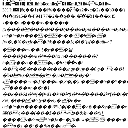
�t������[,�2�i�rhb�eon�e(����m�,3��#4%,�t��y-
3%,'h���]6ҁ��1)��i%�����zކ�2c�2s��b0��}
�f�)a9a5��4`941ʲ77�2��ǫ��!�̐�̔�̐z1���x f5
x���m����xv����r�
[5�����f���ӏ���(���$�pid����m�,3�,3
ocf�!e�)a���j��s��e�h�c�,
{w�,�%�ղǳ��ihk����1ς�l�`jxf��gũt->?
����ew��c[�y���뮴
����ğ��wk���h;i n�������?
h�y��zz���ųs�h
٨(��s�/
��q�f9�r����z���хngy�v)y��0 g�_h��!
�̐x�%,s��jr �)u� ��y�"
x����=n�l]`���m�,3�j�)a����b��*����
x����=n��/�}
��x��6d�j�f[1��j��̔����2f��i�rhd�eop�e8iي���m�,3�,3��(s��%,��j�ō�&��!e�ۤd�:��
3%,'�f��,�>fy��&y� �e�w-
ocf�!e�)a������,3%,'�f��,�>fy��&y�
唪f� ҁ���(���$��vϖ�&/k~��(x}̳
����s�3cm%b�̔}x�~�]f$�ew�;r���
�hp�z|��(��'%n��avg�-