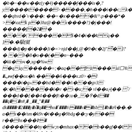
�b�~��w��z{y�4)�����f���ix�,?
y����t����>����,�h���i��c;k�
��qhvd�`v���: ��=�x����&'^.p���*�
>�\ozk p�3hz@��x����?}�j���!
�����f�י�2�
���|`����$�4�i��ҟq��
]�.�馺f挺
���dj�p�i���]i�=>njd��j,@�9�c�2j"͆�}?
� �9�8�o��(��n~���
�kk�oч�,xg�%w
�quy�����=;�aq��fz���ul⬜®j'
�ڢѡf��ox�h ����ń���x.z0>�!
����i�g»��bd�'��i\���gv3
�:�h�����i�v � v�u;� vl��aݥɭ�� `/
���d��[��4���ft\��:u�_�߉�d��
��q�.�n#,� _��_̝"�|��
dk����r�2���y�x͒�q��ho�`���h\���v��ʪb[�b�aϥ��
a�x��/sm�k9v�t��g�9bdg��:y�y��
r��hs���
߈�
d������by�w;n�mhax��b��gf��l 