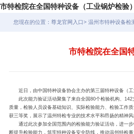
市特检院在全国特种设备（工业锅炉检验）
您现在的位置：
尊龙官网入口
>
温州市特种设备检
市特检院在全国
近日，由中国特种设备协会主办的第三届特种设备（工
此次能力验证活动聚集了来自全国80个检验机构、14
质量，检验人员设备基础知识、实际检验能力、检验工作质
获三等奖，展示了温州特检专业的技术水平和昂扬的精神风
通过此次参加全国范围内的检验能力验证活动，进一步
断提升检验能力，筑牢特种设备安全防线，推动温州特检事