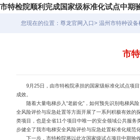
市特检院顺利完成国家级标准化试点中期验
您现在的位置：
尊龙官网入口
>
温州市特种设备
市特
9月25日，由市特检院承担的国家级标准化试点项
成效。
随着大量电梯步入“老龄化”，如何预先识别电梯风
全风险评价与应急处置等方面开展了一系列积极有效的探索
类项目，也是全省11个项目中唯一的安全领域公共服务
步健全了我市电梯安全风险评价与应急处置标准化规范
下一步，市特检院将以此次国家级试点项目中期验收