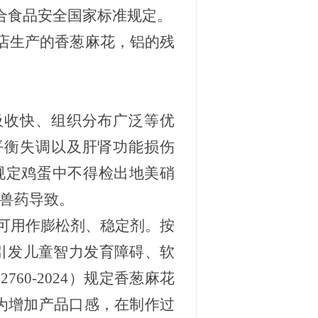
合食品安全国家标准规定。
店生产的香葱麻花，铝的残
吸收快、组织分布广泛等优
平衡失调以及肝肾功能损伤
规定鸡蛋
中
不得检出
地美硝
兽药导致。
可用作膨松剂、稳定剂。按
引发儿童智力发育障碍、软
 2760-2024）规定
香葱麻花
者为增加产品口感，在制作过