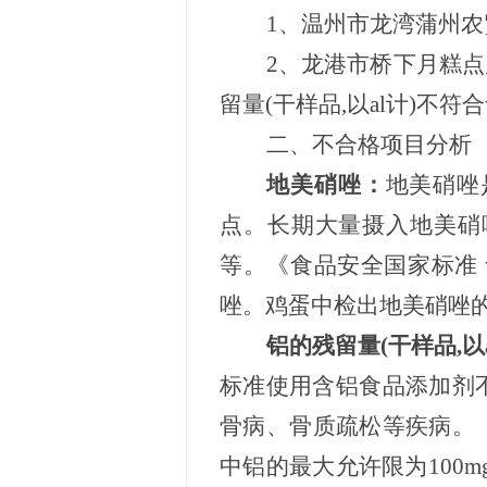
1、温州市龙湾蒲州
2、龙港市桥下月糕
留量(干样品,以al计)不
二
、不合格项目分析
地美硝唑
：
地美硝唑
点。长期大量摄入地美硝
等。《食品安全国家标准
唑
。鸡蛋中检出
地美硝唑
铝
的残留量
(干样品,以
标准使用含铝食品添加剂
骨病、骨质疏松等疾病。
中铝的最大允许限为
10