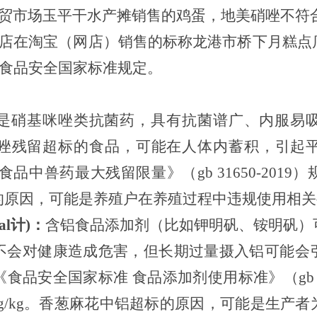
农贸市场玉平干水产摊销售的鸡蛋，地美硝唑不符
点店在淘宝（网店）销售的标称龙港市桥下月糕点
符合食品安全国家标准规定。
是硝基咪唑类抗菌药
，
具有抗菌谱广、内服易
唑残留超标的食品，可能在人体内蓄积，引起
食品中兽药最大残留限量》（
gb 31650-2019）
的
原因
，可能是养殖户在养殖过程中违规使用相关
al计)：
含铝食品添加剂（比如钾明矾、铵明矾）
不会对健康造成危害，但长期过量摄入铝可能会
《食品安全国家标准
食品添加剂使用标准》（
gb
0mg/kg。香葱麻花中铝超标的原因，可能是生产