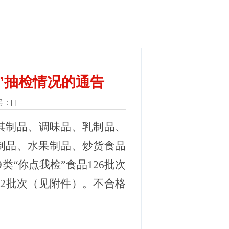
检”抽检情况的通告
：[ ]
其制品
、
调味品
、
乳制品
、
制品
、
水果制品
、
炒货食品
9
类
“你点我检”
食品
126
批次
格
2
批次（见附件）。不合格