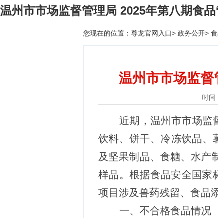
温州市市场监督管理局 2025年第八期食
您现在的位置：
尊龙官网入口
>
政务公开
>
食
温州市市场监督管
时间：2
近期，
温州市
市场监
饮料
、
饼干
、
冷冻饮品
、
及坚果制品
、
食糖
、
水产
样品。根据食品安全国家
项目涉及
兽药残留
、
食品
一
、不合格食品情况