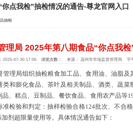
品“你点我检”抽检情况的通告-尊龙官网入口
品抽检
理局 2025年第八期食品“你点我
025-07-30 17:06
浏览次数：
来源： 温州市市场监督管理局
字号
督管理局组
织抽检粮食加工品
、
食用油、油脂及
薯类和膨化食品
、
茶叶及相关制品
、
酒类
、
蔬菜
制品
、
糕点
、
豆制品
、
餐饮食品
、
食用农产品等
1
标准检验和判定：抽样检验合格
124
批次、
不合
添加剂超限量使用等
。具体情况通告如下：