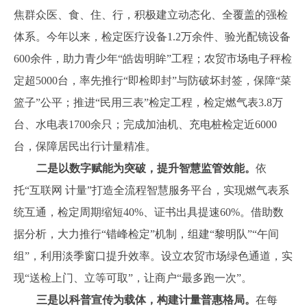
焦群众医、食、住、行，积极建立动态化、全覆盖的强检
体系。今年以来，检定医疗设备1.2万余件、验光配镜设备
600余件，助力青少年“皓齿明眸”工程；农贸市场电子秤检
定超5000台，率先推行“即检即封”与防破坏封签，保障“菜
篮子”公平；推进“民用三表”检定工程，检定燃气表3.8万
台、水电表1700余只；完成加油机、充电桩检定近6000
台，保障居民出行计量精准。
二是以数字赋能为突破，提升智慧监管效能。
依
托“互联网 计量”打造全流程智慧服务平台，实现燃气表系
统互通，检定周期缩短40%、证书出具提速60%。借助数
据分析，大力推行“错峰检定”机制，组建“黎明队”“午间
组”，利用淡季窗口提升效率。设立农贸市场绿色通道，实
现“送检上门、立等可取”，让商户“最多跑一次”。
三是以科普宣传为载体，构建计量普惠格局。
在每