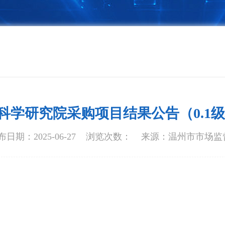
量科学研究院采购项目结果公告（0.1
日期：2025-06-27
浏览次数：
来源：温州市市场监