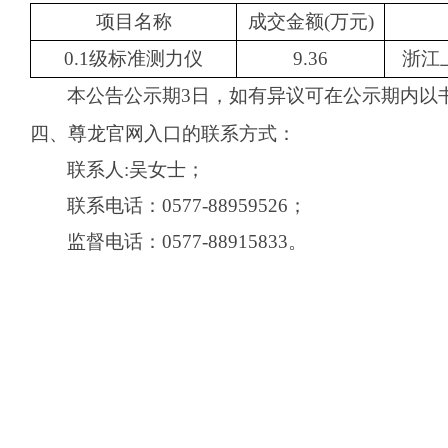
项目名称
成交金额
(
万元
)
0.1级标准测力仪
9.36
浙江
本公告公示期
3
日，
如有异议可在公示期内以
四
、尊龙官网入口的联系方式：
联系人
:
吴
女士；
联系电话：
0577-88959526；
监督电话：
0577-88915833。