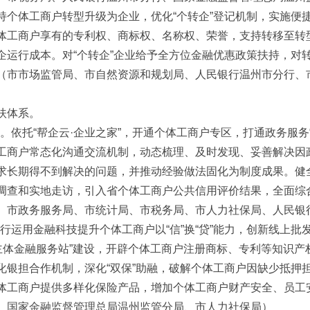
力支持个体工商户转型升级为企业，优化“个转企”登记机制，实施便
体工商户享有的专利权、商标权、名称权、荣誉，支持转移至转型
企运行成本。对“个转企”企业给予全方位金融优惠政策扶持，对
（市市场监管局、市自然资源和规划局、人民银行温州市分行、
扶体系。
制。依托“帮企云·企业之家”，开通个体工商户专区，打通政务服务
工商户常态化沟通交流机制，动态梳理、及时发现、妥善解决因
求长期得不到解决的问题，并推动经验做法固化为制度成果。健
调查和实地走访，引入省个体工商户公共信用评价结果，全面综
、市政务服务局、市统计局、市税务局、市人力社保局、人民银
银行运用金融科技提升个体工商户以“信”换“贷”能力，创新线上批发
微主体金融服务站”建设，开辟个体工商户注册商标、专利等知识
化银担合作机制，深化“双保”助融，破解个体工商户因缺少抵押
体工商户提供多样化保险产品，增加个体工商户财产安全、员工
、国家金融监督管理总局温州监管分局、市人力社保局）