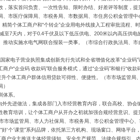
效，落实首问负责、一次性告知、限时办结、好差评等制度，提
局、市医疗保障局、市税务局、市数据局、市住房公积金管理中
限。精简个体工商户和“个转企”企业用电外线接入工程审批流程、
压减至7天内，对于0.4千伏及以下低压供电、200米以内高压供
。推动实施水电气网联合报装一类事。（市综合行政执法局、市
深化国家电子营业执照集成创新先行先试和全省增值化改革“企业码
商户“企业码 收款码”联合服务模式，通过“企业码”和银行“收款
，提升个体工商户群体信用贷款可得性、便捷性。（市市场监管局
局）
训体系。
国内外先进做法，集成各部门入市经营教育内容，联合高校、协会
性教育培训，让个体工商户从开办之初就加强合规经营意识、提升
。（市市场监管局、市人力社保局、市税务局、市公积金管理中心
打造“好‘个’课堂”系列品牌，依托第三方机构、现场窗口、网络平
体工商户业主推送主体经营须知、安全生产规范、法律合规指引、