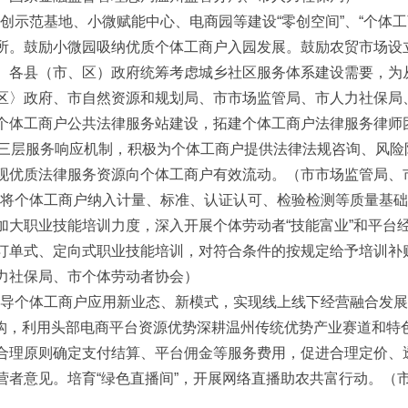
双创示范基地、小微赋能中心、电商园等建设“零创空间”、“个体
所。鼓励小微园吸纳优质个体工商户入园发展。鼓励农贸市场设
。各县（市、区）政府统筹考虑城乡社区服务体系建设需要，为
区〉政府、市自然资源和规划局、市市场监管局、市人力社保局
深化个体工商户公共法律服务站建设，拓建个体工商户法律服务律
师”三层服务响应机制，积极为个体工商户提供法律法规咨询、风
现优质法律服务资源向个体工商户有效流动。（市市场监管局、
训。将个体工商户纳入计量、标准、认证认可、检验检测等质量基
加大职业技能培训力度，深入开展个体劳动者“技能富业”和平台
订单式、定向式职业技能培训，对符合条件的按规定给予培训补
力社保局、市个体劳动者协会）
极引导个体工商户应用新业态、新模式，实现线上线下经营融合发
机构，利用头部电商平台资源优势深耕温州传统优势产业赛道和特
合理原则确定支付结算、平台佣金等服务费用，促进合理定价、
营者意见。培育“绿色直播间”，开展网络直播助农共富行动。（