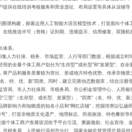
户提供在线培训考核服务和营业选址、布局设置等具体从业辅导
知识图谱构建，探索运用人工智能大语言模型技术，打造面向个体
。在线推送许可（资格）证到期、违规提示、信用修复、双随机
长体系。
。归集人力社保、税务、市场监管、人行等部门数据，根据成立时
营的全量个体工商户划分为“生存型”“成长型”和“发展型”。在
，将产品和服务质量较为突出、形成地方特色优势、传承非物质文
“名、特、优、新”四类。同时，建立完善动态数据库，结合注册
监管局、市人力社保局、市税务局、市公积金管理中心、人民银
照“三型”（生存型、成长型、发展型）、“四类”（名、特、优、
品牌影响力和知晓度的知名小店和“网红店铺”，挖掘培养以弘扬
“老商号”，打造非物质文化遗产、地理标志、民俗旅游、特色餐饮
，依据个体工商户发展状况给予平台引流、褒扬激励、社会宣传、
、市税务局、人民银行温州市分行、国家金融监督管理总局温州