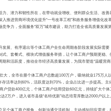
活力、潜力和韧性所在，在带动就业增收、便利群众生活、改善
深入推进营商环境优化提升“一号改革工程”和政务服务增值化改
场竞争力，全面服务“双万”城市建设，助力打造全省高质量发展
升发展、有序退出等个体工商户全生命周期各阶段发展实际需要
制式、套餐式、模块式增值服务举措，让个体工商户预期更稳、
周期和活跃度，推动全市经济高质量发展，为我市塑造“温暖营商
步壮大，全市在册个体工商户总数超100万户，吸纳就业175万
户三年存活率达到60%，活跃度达到70%，企业占比进一步提高。
工商户贷款400亿元，个体工商户信用贷款60亿元，持续扩大个
达2万户，进入省市县级“名特优新”动态培育库数达2000户以上
立足个体工商户视角，创新沟通交流机制，主动感知回应需求，推