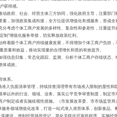
商户获得感。
推动政府、社会、经营主体三方协同，强化政府主导，注重部门
要素，加强政策集成衔接，全方位提供增值化有感服务，形成全
充分考虑个体工商户发展的多样性、复杂性和参差性，注重提升
身定制”增值化服务举措，切实释放政策红利。
始终着眼个体工商户持续健康发展，不得增加个体工商户负担，
注重质量和效益，推动实现量的合理增长和质的有效提升。
加强信息归集，常态化跟踪、监测、分析个体工商户存续状态、
整体成效。
营体系。
市场准入负面清单管理，持续排查清理带有市场准入限制的显性和
清单以外的行业、领域、业务。落实公平竞争审查制度，制定市
商户制定或者实施歧视性措施。（市发展改革委、市市场监管局
商事服务领域增值化改革，打造一站式准入准营体系，创新食品、餐
地址库建设，便利经营场所登记，简化关联许可审批程序。实施经