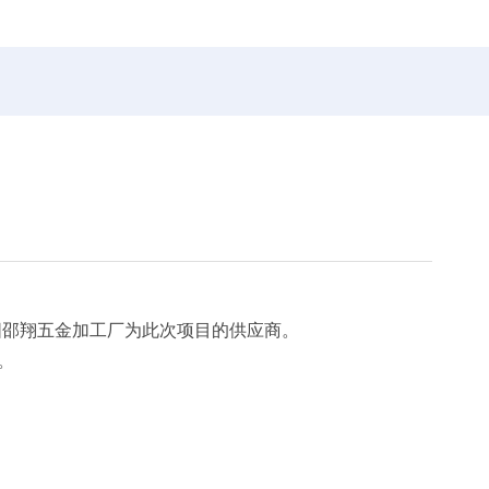
）
州富阳邵翔五金加工厂为此次项目的供应商。
。