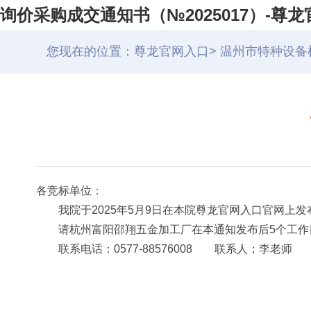
询价采购成交通知书（№2025017）-尊
您现在的位置：
尊龙官网入口
>
温州市特种设备
各竞标单位：
我院于2025年5月9日在本院尊龙官网入口官网上发
请杭州富阳邵翔五金加工厂在本通知发布后5个工
联系电话：0577-88576008 联系人；李老师