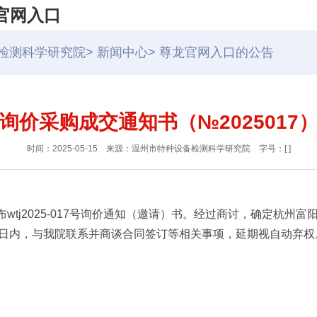
龙官网入口
检测科学研究院
>
新闻中心
>
尊龙官网入口的公告
询价采购成交通知书（№2025017
时间：2025-05-15
来源：温州市特种设备检测科学研究院
字号：[ ]
布wtj2025-017号询价通知（邀请）书。经过商讨，确定杭
作日内，与我院联系并商谈合同签订等相关事项，延期视自动弃权