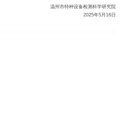
温州市特种设备检测科学研究院
2025年5月16日