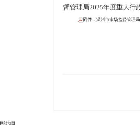
督管理局
202
5
年度重大行
附件：温州市市场监督管理局20
网站地图