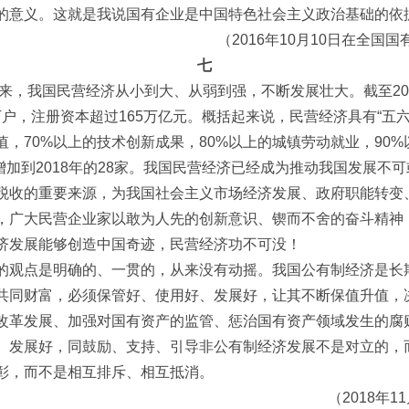
的意义。这就是我说国有企业是中国特色社会主义政治基础的依
（2016年10月10日在全
七
年来，我国民营经济从小到大、从弱到强，不断发展壮大。截至2
0万户，注册资本超过165万亿元。概括起来说，民营经济具有“五
值，70%以上的技术创新成果，80%以上的城镇劳动就业，90%
家增加到2018年的28家。我国民营经济已经成为推动我国发展
税收的重要来源，为我国社会主义市场经济发展、政府职能转变
，广大民营企业家以敢为人先的创新意识、锲而不舍的奋斗精神
济发展能够创造中国奇迹，民营经济功不可没！
的观点是明确的、一贯的，从来没有动摇。我国公有制经济是长
共同财富，必须保管好、使用好、发展好，让其不断保值升值，
改革发展、加强对国有资产的监管、惩治国有资产领域发生的腐
、发展好，同鼓励、支持、引导非公有制经济发展不是对立的，
彰，而不是相互排斥、相互抵消。
（2018年