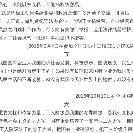
私心，不能以权谋私，不能搞权钱交易。
”，就是积极主动同各级党委和政府及部门多沟通多交流，讲真话
自好、走正道，做到遵纪守法办企业、光明正大搞经营。企业经营
员故意刁难和不作为，可以向有关部门举报，运用法律武器维护
败坏了社会风气，做这种事心里也不踏实。
（2016年3月4日在参加全国政协十二届四次会议
五
我国国有企业为我国经济社会发展、科技进步、国防建设、民生
的！也是绝对否定不了的！如果没有长期以来国有企业为我国发
人民生活的不断改善，就没有我国今天在世界上的地位，就没有
（2016年10月10日在全
六
重要支柱和依靠力量，工人阶级是我国的领导阶级，是我们党执
色社会主义的主力军。国有企业培养了一支产业工人大军，拥有4
我国工人阶级队伍的骨干力量。把国有企业建设好，把工人阶级作