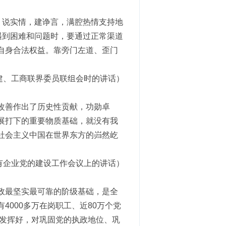
，说实情，建诤言，满腔热情支持地
遇到困难和问题时，要通过正常渠道
自身合法权益。靠旁门左道、歪门
民建、工商联界委员联组会时的讲话）
改善作出了历史性贡献，功勋卓
展打下的重要物质基础，就没有我
社会主义中国在世界东方的岿然屹
国国有企业党的建设工作会议上的讲话）
政最坚实最可靠的阶级基础，是全
000多万在岗职工、近80万个党
用发挥好，对巩固党的执政地位、巩