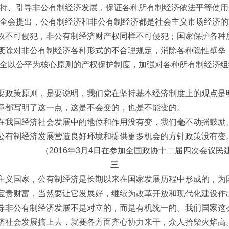
支持、引导非公有制经济发展，保证各种所有制经济依法平等使
中全会提出，公有制经济和非公有制经济都是社会主义市场经济
权不可侵犯，非公有制经济财产权同样不可侵犯；国家保护各种
废除对非公有制经济各种形式的不合理规定，消除各种隐性壁垒
健全以公平为核心原则的产权保护制度，加强对各种所有制经济
要政策原则，是要说明，我们党在坚持基本经济制度上的观点是
章都写明了这一点，这是不会变的，也是不能变的。
在我国经济社会发展中的地位和作用没有变，我们毫不动摇鼓励
公有制经济发展营造良好环境和提供更多机会的方针政策没有变
（2016年3月4日在参加全国政协十二届四次会议
三
主义国家，公有制经济是长期以来在国家发展历程中形成的，为
宝贵财富，当然要让它发展好，继续为改革开放和现代化建设作
导非公有制经济发展不是对立的，而是有机统一的。我们国家这
济社会发展搞上去，就要各方面齐心协力来干，众人拾柴火焰高