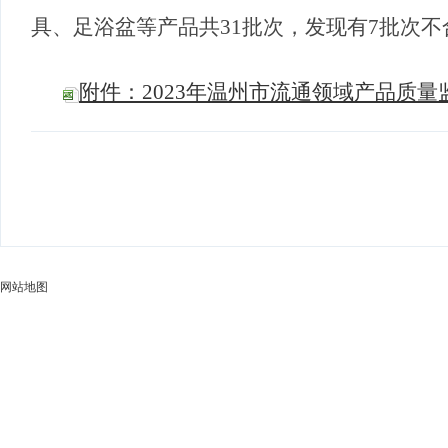
具、足浴盆等产品共31批次，发现有7批次不
附件：2023年温州市流通领域产品质量
网站地图